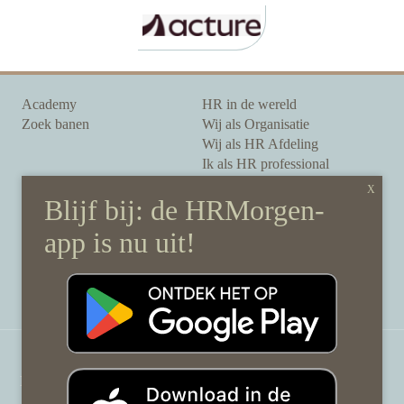
Academy
HR in de wereld
Zoek banen
Wij als Organisatie
Wij als HR Afdeling
Ik als HR professional
Onze auteurs
Onze partners
Sponsoring
Over HRMorgen
Privacy Statement
Contact
Disclaimer & gedragscode
©
HRMorgen.nl
2026