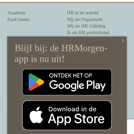
Academy
HR in de wereld
Zoek banen
Wij als Organisatie
Wij als HR Afdeling
Ik als HR professional
Onze auteurs
Onze partners
Sponsoring
Over HRMorgen
Privacy Statement
Contact
Disclaimer & gedragscode
©
HRMorgen.nl
2026