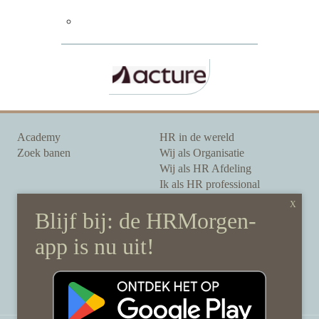
Academy
HR in de wereld
Zoek banen
Wij als Organisatie
Wij als HR Afdeling
Ik als HR professional
Onze auteurs
Onze partners
Sponsoring
Over HRMorgen
Privacy Statement
Contact
Disclaimer & gedragscode