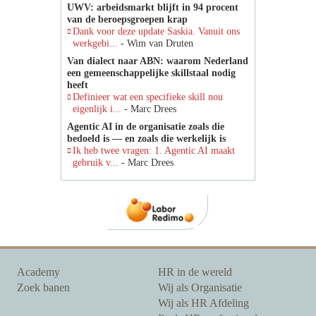
UWV: arbeidsmarkt blijft in 94 procent
van de beroepsgroepen krap
Dank voor deze update Saskia. Vanuit ons
werkgebi...
- Wim van Druten
Van dialect naar ABN: waarom Nederland
een gemeenschappelijke skillstaal nodig
heeft
Definieer wat een specifieke skill nou
eigenlijk i...
- Marc Drees
Agentic AI in de organisatie zoals die
bedoeld is — en zoals die werkelijk is
Ik heb twee vragen: 1. Agentic AI maakt
gebruik v...
- Marc Drees
Academy
HR in de wereld
Zoek banen
Wij als Organisatie
Wij als HR Afdeling