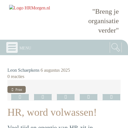
"Breng je
organisatie
verder"
menu
Leon Schaepkens
6 augustus 2025
0 reacties
Print
HR, word volwassen!
Veel tijd en energie van HR zit in