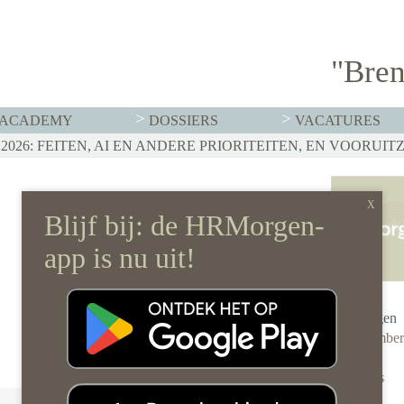
"Bren
ACADEMY
DOSSIERS
VACATURES
T MOET HR NU AL REGELEN
026: FEITEN, AI EN ANDERE PRIORITEITEN, EN VOORUIT
RVISTENBELEID HOEF JE JE ORGANISATIE NIET OP Z’N 
Redactie
HRMorgen
31 decembe
2024
0 reacties