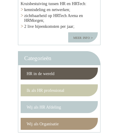
Kruisbestuiving tussen HR en HRTech:
kennisdeling en netwerken;
zichtbaarheid op HRTech Arena en
HRMorgen;
2 live bijeenkomsten per jaar;
meer info
Categorieën
HR in de wereld
Ik als HR professional
Wij als HR Afdeling
Wij als Organisatie