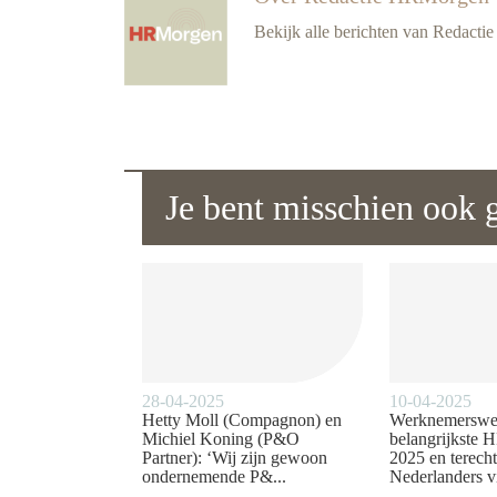
Bekijk alle berichten van Redact
Je bent misschien ook g
28-04-2025
10-04-2025
Hetty Moll (Compagnon) en
Werknemerswel
Michiel Koning (P&O
belangrijkste 
Partner): ‘Wij zijn gewoon
2025 en terecht
ondernemende P&...
Nederlanders vi