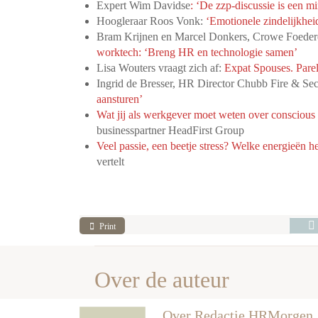
Expert Wim Davidse
: ‘De zzp-discussie is een m
Hoogleraar Roos Vonk:
‘Emotionele zindelijkheid
Bram Krijnen en Marcel Donkers, Crowe Foeder
worktech: ‘Breng HR en technologie samen’
Lisa Wouters vraagt zich af:
Expat Spouses. Parel
Ingrid de Bresser, HR Director Chubb Fire & Sec
aansturen’
Wat jij als werkgever moet weten over conscious 
businesspartner HeadFirst Group
Veel passie, een beetje stress? Welke energieën 
vertelt
Print
Over de auteur
Over Redactie HRMorgen