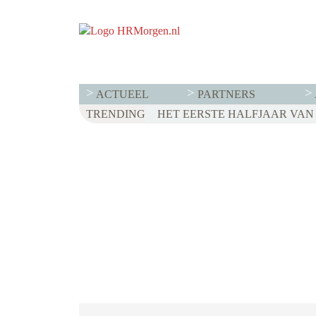
ACTUEEL
PARTNERS
TRENDING
WET LOONTRANSPARANTIE: DI
HET EERSTE HALFJAAR VAN 2
VOOR EEN SUCCESVOL RESE