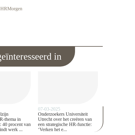
ie HRMorgen
eïnteresseerd in
07-03-2025
zijn
Onderzoekers Universiteit
HR-thema in
Utrecht over het creëren van
: 40 procent van
een strategische HR-functie:
ndt werk ...
‘Verken het e...