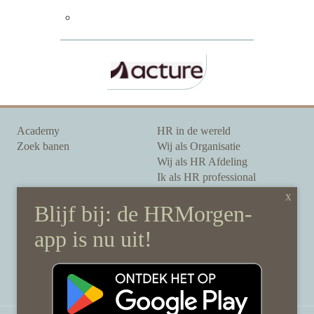
Academy
HR in de wereld
Zoek banen
Wij als Organisatie
Wij als HR Afdeling
Ik als HR professional
Onze auteurs
Onze partners
Sponsoring
Over HRMorgen
Privacy Statement
Contact
Disclaimer & gedragscode