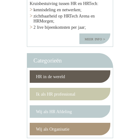
Kruisbestuiving tussen HR en HRTech:
kennisdeling en netwerken;
zichtbaarheid op HRTech Arena en
HRMorgen;
2 live bijeenkomsten per jaar;
meer info
Categorieën
HR in de wereld
Ik als HR professional
Wij als HR Afdeling
Wij als Organisatie