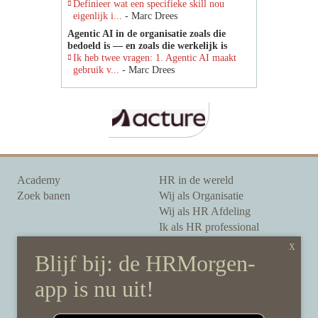
Definieer wat een specifieke skill nou
eigenlijk i...
- Marc Drees
Agentic AI in de organisatie zoals die
bedoeld is — en zoals die werkelijk is
Ik heb twee vragen: 1. Agentic AI maakt
gebruik v...
- Marc Drees
Academy
HR in de wereld
Zoek banen
Wij als Organisatie
Wij als HR Afdeling
Ik als HR professional
Onze auteurs
Onze partners
Sponsoring
Over HRMorgen
Privacy Statement
Contact
Disclaimer & gedragscode