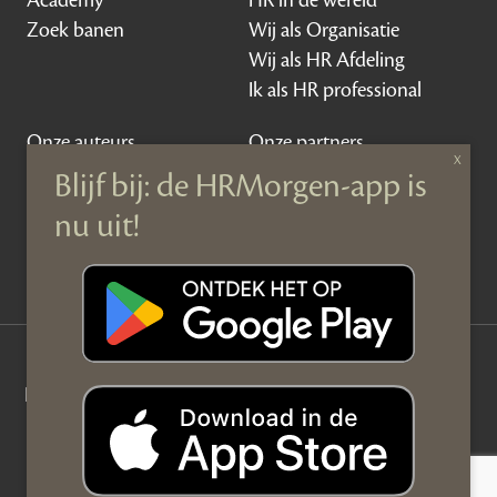
Zoek banen
Wij als Organisatie
Wij als HR Afdeling
Ik als HR professional
Onze auteurs
Onze partners
Sponsoring
Over HRMorgen
Privacy Statement
Contact
Disclaimer & gedragscode
©
HRMorgen.nl
2026