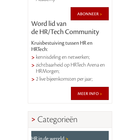
abonneer
Word lid van
de HR/Tech Community
Kruisbestuiving tussen HR en
HRTech:
kennisdeling en netwerken;
zichtbaarheid op HRTech Arena en
HRMorgen;
2 live bijeenkomsten per jaar;
meer info
Categorieën
HR in de wereld