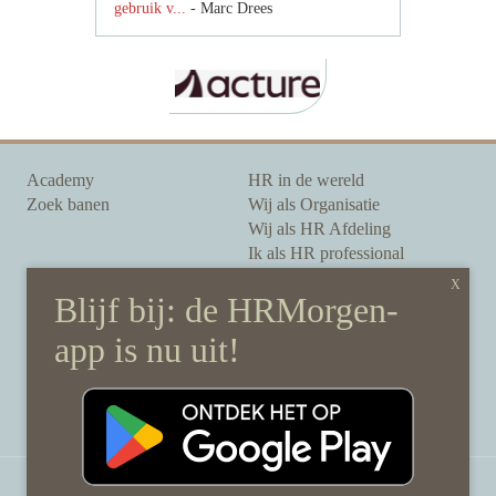
gebruik v...
- Marc Drees
Academy
HR in de wereld
Zoek banen
Wij als Organisatie
Wij als HR Afdeling
Ik als HR professional
Onze auteurs
Onze partners
Sponsoring
Over HRMorgen
Privacy Statement
Contact
Disclaimer & gedragscode