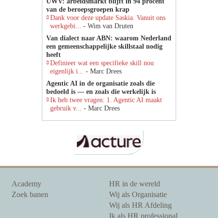
UWV: arbeidsmarkt blijft in 94 procent
van de beroepsgroepen krap
Dank voor deze update Saskia. Vanuit ons
werkgebi...
- Wim van Druten
Van dialect naar ABN: waarom Nederland
een gemeenschappelijke skillstaal nodig
heeft
Definieer wat een specifieke skill nou
eigenlijk i...
- Marc Drees
Agentic AI in de organisatie zoals die
bedoeld is — en zoals die werkelijk is
Ik heb twee vragen: 1. Agentic AI maakt
gebruik v...
- Marc Drees
Academy
HR in de wereld
Zoek banen
Wij als Organisatie
Wij als HR Afdeling
Ik als HR professional