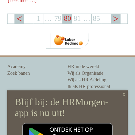
[Lees meer …]
1
…
79
80
81
…
85
Academy
HR in de wereld
Zoek banen
Wij als Organisatie
Wij als HR Afdeling
Ik als HR professional
Onze auteurs
Onze partners
Sponsoring
Over HRMorgen
Privacy Statement
Contact
Disclaimer & gedragscode