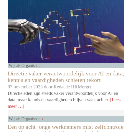
Wij als Organisatie
Directie vaker verantwoordelijk voor AI en data,
kennis en vaardigheden schieten tekort
07 november 2023 door
Redactie HRMorgen
Directieleden zijn steeds vaker verantwoordelijk voor AI en
data, maar kennis en vaardigheden blijven vaak achter.
[Lees
meer …]
Wij als Organisatie
Een op acht jonge werknemers mist zelfcontrole