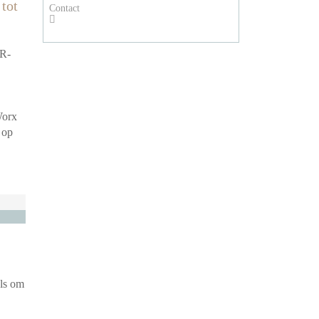
 tot
Contact
HR-
Worx
 op
ols om