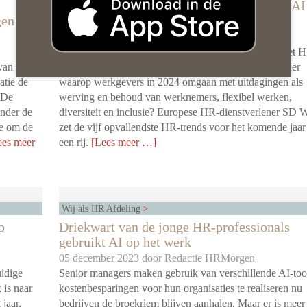
HR-trends voor 2024: van job crafting en AI
gen niet
mobiliteit en inclusie
10 januari 2024 door
Redactie HRMorgen
De krapte op de arbeidsmarkt heeft veel invloed op het 
van alle
beleid van organisaties. Wat betekent dit voor de manier
atie de
waarop werkgevers in 2024 omgaan met uitdagingen als
. De
werving en behoud van werknemers, flexibel werken,
onder de
diversiteit en inclusie? Europese HR-dienstverlener SD 
ie om de
zet de vijf opvallendste HR-trends voor het komende jaar
ees meer
een rij.
[Lees meer …]
Wij als HR Afdeling
p
Driekwart van de jonge HR-professionals
gebruikt AI op het werk
05 december 2023 door
Redactie HRMorgen
uidige
Senior managers maken gebruik van verschillende AI-to
 is naar
kostenbesparingen voor hun organisaties te realiseren nu
jaar.
bedrijven de broekriem blijven aanhalen. Maar er is meer