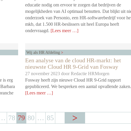
educatie nodig om ervoor te zorgen dat bedrijven de
mogelijkheden van AI optimaal benutten. Dat blijkt uit n
onderzoek van Personio, een HR-softwarebedrijf voor he
mkb, dat 1.500 HR-beslissers uit heel Europa heeft
ondervraagd.
[Lees meer …]
Wij als HR Afdeling
Een analyse van de cloud HR-markt: het
nieuwste Cloud HR 9-Grid van Fosway
27 november 2023 door
Redactie HRMorgen
 is erg
Fosway heeft zijn nieuwe Cloud HR 9-Grid rapport
 Barbara
gepubliceerd. We bespreken een aantal opvallende zaken
branche
[Lees meer …]
…
78
79
80
…
85