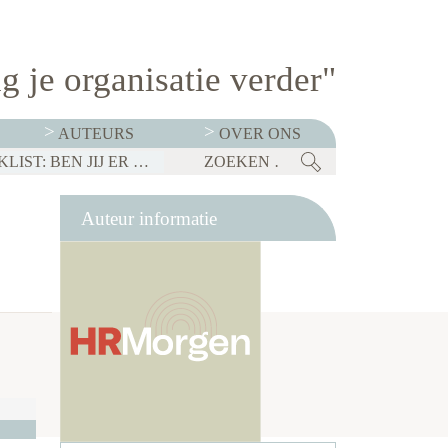
g je organisatie verder"
AUTEURS
OVER ONS
BEDRIJVEN MOETEN OP 1 JANUARI 2027 TRANSPARANT ZIJN OVER SALARISSEN. CHECKLIST: BEN JIJ ER KLAAR VOOR?
Auteur informatie