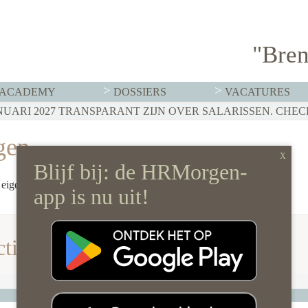
"Bren
ACADEMY
DOSSIERS
VACATURES
gen
 eigen redactie.
actie HRMorgen
HR in de wereld