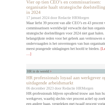
Vier op tien CEO’s en commissarissen:
organisatie haalt strategische doelstellin
in 2024
17 januari 2024 door
Redactie HRMorgen
Maar liefst 39 procent van alle CEO’s en 43 procent 
commissarissen wereldwijd verwacht dat hun organis
strategische doelstellingen voor 2024 niet gaat halen
belangrijkste reden voor het gebrek aan vertrouwen 
ondervraagden is het onvermogen van hun organisat
meest prangende uitdagingen het hoofd te bieden.
[L
…]
HR in de wereld
HR professionals loyaal aan werkgever o
uitdagende arbeidsmarkt
06 december 2023 door
Redactie HRMorgen
HR-professionals blijven opvallend trouw aan hun h
werkgever, waarbij slechts vier procent actief op zoek
een andere baan, vergeleken met twaalf procent vorig 