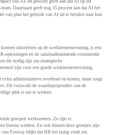
mpact van AI: 48 procent geeft aan dat AI op dit
team. Daarnaast geeft nog 35 procent aan dat AI het
et van plan het gebruik van AI uit te breiden naar hun
e kunnen uitoefenen op de werknemerservaring, is een
HR-oplossingen en de salarisadministratie consistentie
den die nodig zijn om strategische
amenteel zijn voor een goede werknemerservaring.
 extra administratieve overhead en kosten, maar zorgt
rs. Dit verzwakt de waardeproposities van de
ldige plek is om te werken.
illende groepen werknemers. Zo zijn er
een bureau werken. En ook binnen deze groepen zijn
k van Fosway blijkt dat HR het lastig vindt om