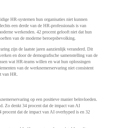
uidige HR-systemen hun organisaties niet kunnen
lechts een derde van de HR-professionals is van
oderne werkenden. 42 procent gelooft niet dat hun
hoeften van de moderne beroepsbevolking.
ng zijn de laatste jaren aanzienlijk veranderd. Dit
erken en door de demografische samenstelling van de
 tussen wat HR-teams willen en wat hun oplossingen
elementen van de werknemerservaring niet consistent
eit van HR.
rknemerservaring op een positieve manier beïnvloeden.
d. Zo denkt 34 procent dat de impact van AI
34 procent dat de impact van AI overhyped is en 32