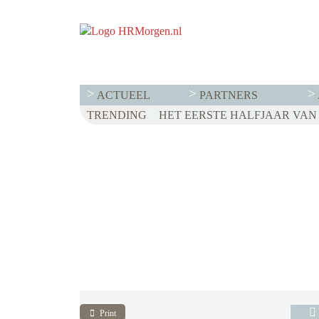
ACTUEEL
PARTNERS
TRENDING
WET LOONTRANSPARANTIE: DI
HET EERSTE HALFJAAR VAN 2
VOOR EEN SUCCESVOL RESE
Print