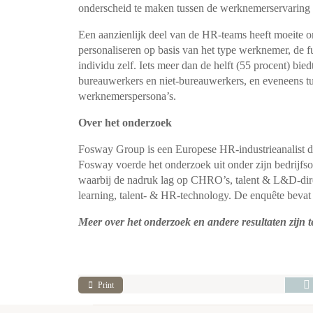
onderscheid te maken tussen de werknemerservaring 
Een aanzienlijk deel van de HR-teams heeft moeite om
personaliseren op basis van het type werknemer, de f
individu zelf. Iets meer dan de helft (55 procent) bi
bureauwerkers en niet-bureauwerkers, en eveneens tus
werknemerspersona’s.
Over het onderzoek
Fosway Group is een Europese HR-industrieanalist d
Fosway voerde het onderzoek uit onder zijn bedrijfs
waarbij de nadruk lag op CHRO’s, talent & L&D-dire
learning, talent- & HR-technology. De enquête beva
Meer over het onderzoek en andere resultaten zijn 
Print