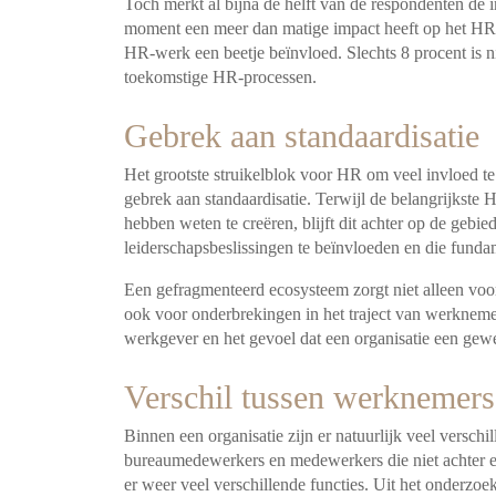
Toch merkt al bijna de helft van de respondenten de i
moment een meer dan matige impact heeft op het HR-
HR-werk een beetje beïnvloed. Slechts 8 procent is ni
toekomstige HR-processen.
Gebrek aan standaardisatie
Het grootste struikelblok voor HR om veel invloed t
gebrek aan standaardisatie. Terwijl de belangrijkste 
hebben weten te creëren, blijft dit achter op de gebie
leiderschapsbeslissingen te beïnvloeden en die fund
Een gefragmenteerd ecosysteem zorgt niet alleen voor
ook voor onderbrekingen in het traject van werkneme
werkgever en het gevoel dat een organisatie een gewe
Verschil tussen werknemers
Binnen een organisatie zijn er natuurlijk veel versch
bureaumedewerkers en medewerkers die niet achter 
er weer veel verschillende functies. Uit het onderzoe