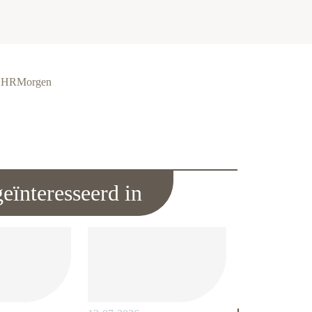
ie HRMorgen
eïnteresseerd in