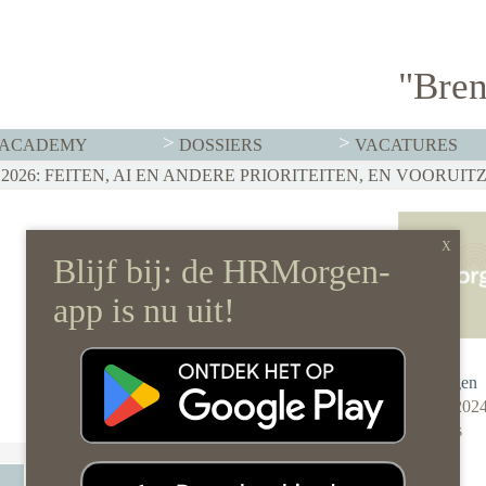
"Bren
ACADEMY
DOSSIERS
VACATURES
T MOET HR NU AL REGELEN
026: FEITEN, AI EN ANDERE PRIORITEITEN, EN VOORUIT
RVISTENBELEID HOEF JE JE ORGANISATIE NIET OP Z’N 
Redactie
HRMorgen
1 maart 202
0 reacties