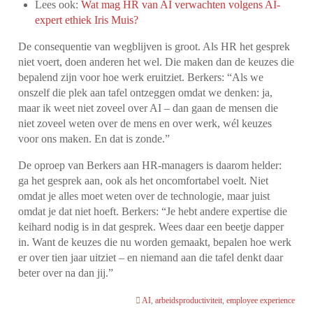
Lees ook:
Wat mag HR van AI verwachten volgens AI-
expert ethiek Iris Muis?
De consequentie van wegblijven is groot. Als HR het gesprek
niet voert, doen anderen het wel. Die maken dan de keuzes die
bepalend zijn voor hoe werk eruitziet. Berkers: “Als we
onszelf die plek aan tafel ontzeggen omdat we denken: ja,
maar ik weet niet zoveel over AI – dan gaan de mensen die
niet zoveel weten over de mens en over werk, wél keuzes
voor ons maken. En dat is zonde.”
De oproep van Berkers aan HR-managers is daarom helder:
ga het gesprek aan, ook als het oncomfortabel voelt. Niet
omdat je alles moet weten over de technologie, maar juist
omdat je dat niet hoeft. Berkers: “Je hebt andere expertise die
keihard nodig is in dat gesprek. Wees daar een beetje dapper
in. Want de keuzes die nu worden gemaakt, bepalen hoe werk
er over tien jaar uitziet – en niemand aan die tafel denkt daar
beter over na dan jij.”
AI
,
arbeidsproductiviteit
,
employee experience