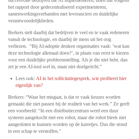
succesvolle bedrijven die AI implementeren, doen dat volgens
het rapport door gedecentraliseerd experimenteren,
samenwerkingsverbanden met leveranciers en duidelijke
verantwoordelijkheden.
Berkers stelt daarbij dat bedrijven te veel en te vaak redeneren
vanuit de technologie, en daarbij de mens uit het oog
verliezen. “Bij AI-adoptie denken organisaties vaak: ‘wat kan
deze technologie allemaal doen?’, in plaats van eerst te kiezen
voor een duidelijke probleemstelling. Als je die niet hebt, dan
zet je een AI-tool wel in, maar niet doelgericht.”
Lees ook:
AI in het sollicitatiegesprek, wie profiteert hier
eigenlijk van?
Berkers: “Waar het misgaat, is dat er vaak keuzes worden
gemaakt die niet passen bij de realiteit van het werk.” Ze geeft
een voorbeeld: “In een distributiecentrum werd een duur
systeem aangekocht met een robot, maar die robot bleek niet
aangesloten te kunnen worden op de karretjes. Dus die stond
in een schap te verstoffen.”