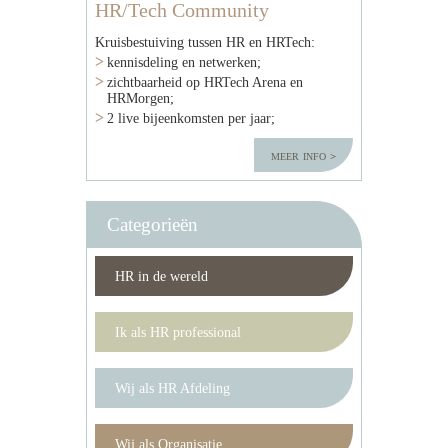
HR/Tech Community
Kruisbestuiving tussen HR en HRTech:
kennisdeling en netwerken;
zichtbaarheid op HRTech Arena en
HRMorgen;
2 live bijeenkomsten per jaar;
meer info
Categorieën
HR in de wereld
Ik als HR professional
Wij als HR Afdeling
Wij als Organisatie