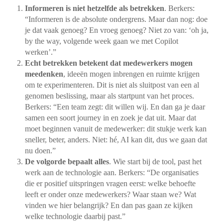
Informeren is niet hetzelfde als betrekken
. Berkers:
“Informeren is de absolute ondergrens. Maar dan nog: doe
je dat vaak genoeg? En vroeg genoeg? Niet zo van: ‘oh ja,
by the way, volgende week gaan we met Copilot
werken’.”
Echt betrekken betekent dat medewerkers mogen
meedenken
, ideeën mogen inbrengen en ruimte krijgen
om te experimenteren. Dit is niet als sluitpost van een al
genomen beslissing, maar als startpunt van het proces.
Berkers: “Een team zegt: dit willen wij. En dan ga je daar
samen een soort journey in en zoek je dat uit. Maar dat
moet beginnen vanuit de medewerker: dit stukje werk kan
sneller, beter, anders. Niet: hé, AI kan dit, dus we gaan dat
nu doen.”
De volgorde bepaalt alles
. Wie start bij de tool, past het
werk aan de technologie aan. Berkers: “De organisaties
die er positief uitspringen vragen eerst: welke behoefte
leeft er onder onze medewerkers? Waar staan we? Wat
vinden we hier belangrijk? En dan pas gaan ze kijken
welke technologie daarbij past.”