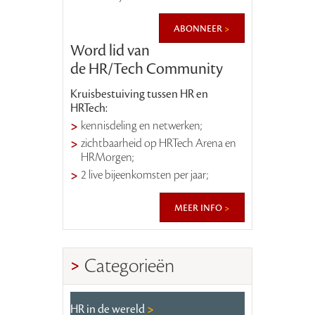
abonneer
Word lid van
de HR/Tech Community
Kruisbestuiving tussen HR en
HRTech:
kennisdeling en netwerken;
zichtbaarheid op HRTech Arena en
HRMorgen;
2 live bijeenkomsten per jaar;
meer info
Categorieën
HR in de wereld