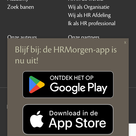
Zoek banen
Wij als Organisatie
Wij als HR Afdeling
Ik als HR professional
Onze auteurs
Onze partners
Sponsoring
Over HRMorgen
Privacy Statement
Contact
Disclaimer & gedragscode
©
HRMorgen.nl
2026