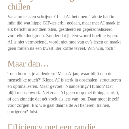
chillen
Vacatureteksten schrijven? Laat AI het doen. Takkie had in
mijn tijd wat hippe GIF-jes erbij gedaan, maar met AI maak je
elk bericht in achttien talen, gestileerd en gepersonaliseerd
voor elke doelgroep. Zonder dat jij één woord hoeft te typen.
AI is niet vermoeiend, wordt niet moe van cv’s lezen en maakt
geen fouten na een kwart liter koffie teveel. Win-win, toch?
Maar dan…
Toch hoor ik je al denken: ‘Maar Arjan, waar blijft dan de
menselijke touch?’ Klopt. AI is sterk in opschalen, structureren
en optimaliseren. Maar gevoel? Nuancering? Humor? Dat
blijft mensenwerk. Net zoals AI geen mop met timing schrijft,
of een zinnetje dat nét voelt als iets van jou. Daar moet je zelf
voor zorgen. En: wie gaat daarna de AI beheren, trainen,
corrigeren? Juist.
Efficiency met een randje