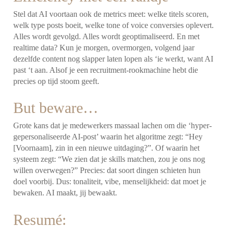
Stel dat AI voortaan ook de metrics meet: welke titels scoren,
welk type posts boeit, welke tone of voice conversies oplevert.
Alles wordt gevolgd. Alles wordt geoptimaliseerd. En met
realtime data? Kun je morgen, overmorgen, volgend jaar
dezelfde content nog slapper laten lopen als ‘ie werkt, want AI
past ‘t aan. Alsof je een recruitment-rookmachine hebt die
precies op tijd stoom geeft.
But beware…
Grote kans dat je medewerkers massaal lachen om die ‘hyper-
gepersonaliseerde AI-post’ waarin het algoritme zegt: “Hey
[Voornaam], zin in een nieuwe uitdaging?”. Of waarin het
systeem zegt: “We zien dat je skills matchen, zou je ons nog
willen overwegen?” Precies: dat soort dingen schieten hun
doel voorbij. Dus: tonaliteit, vibe, menselijkheid: dat moet je
bewaken. AI maakt, jij bewaakt.
Resumé: