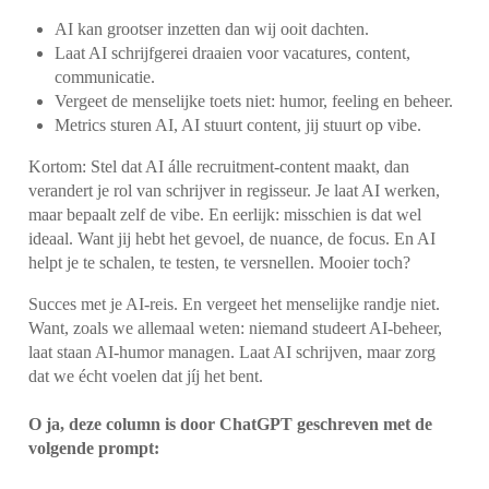
AI kan grootser inzetten dan wij ooit dachten.
Laat AI schrijfgerei draaien voor vacatures, content,
communicatie.
Vergeet de menselijke toets niet: humor, feeling en beheer.
Metrics sturen AI, AI stuurt content, jij stuurt op vibe.
Kortom: Stel dat AI álle recruitment-content maakt, dan
verandert je rol van schrijver in regisseur. Je laat AI werken,
maar bepaalt zelf de vibe. En eerlijk: misschien is dat wel
ideaal. Want jij hebt het gevoel, de nuance, de focus. En AI
helpt je te schalen, te testen, te versnellen. Mooier toch?
Succes met je AI-reis. En vergeet het menselijke randje niet.
Want, zoals we allemaal weten: niemand studeert AI-beheer,
laat staan AI-humor managen. Laat AI schrijven, maar zorg
dat we écht voelen dat jíj het bent.
O ja, deze column is door ChatGPT geschreven met de
volgende prompt: