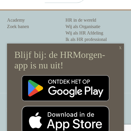
Academy
HR in de wereld
Zoek banen
Wij als Organisatie
Wij als HR Afdeling
Ik als HR professional
Onze auteurs
Onze partners
Sponsoring
Over HRMorgen
Privacy Statement
Contact
Disclaimer & gedragscode
©
HRMorgen.nl
2026