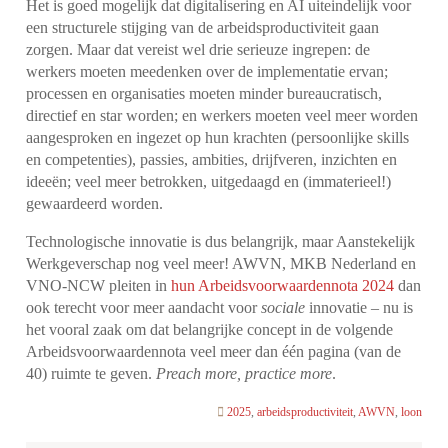
Het is goed mogelijk dat digitalisering en AI uiteindelijk voor
een structurele stijging van de arbeidsproductiviteit gaan
zorgen. Maar dat vereist wel drie serieuze ingrepen: de
werkers moeten meedenken over de implementatie ervan;
processen en organisaties moeten minder bureaucratisch,
directief en star worden; en werkers moeten veel meer worden
aangesproken en ingezet op hun krachten (persoonlijke skills
en competenties), passies, ambities, drijfveren, inzichten en
ideeën; veel meer betrokken, uitgedaagd en (immaterieel!)
gewaardeerd worden.
Technologische innovatie is dus belangrijk, maar Aanstekelijk
Werkgeverschap nog veel meer! AWVN, MKB Nederland en
VNO-NCW pleiten in
hun Arbeidsvoorwaardennota 2024
dan
ook terecht voor meer aandacht voor
sociale
innovatie – nu is
het vooral zaak om dat belangrijke concept in de volgende
Arbeidsvoorwaardennota veel meer dan één pagina (van de
40) ruimte te geven.
Preach more, practice more
.
2025
,
arbeidsproductiviteit
,
AWVN
,
loon