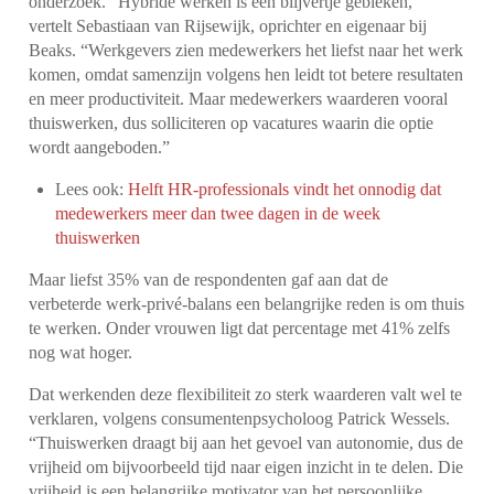
onderzoek.
“Hybride werken is een blijvertje gebleken,”
vertelt Sebastiaan van Rijsewijk, oprichter en eigenaar bij
Beaks. “Werkgevers zien medewerkers het liefst naar het werk
komen, omdat samenzijn volgens hen leidt tot betere resultaten
en meer productiviteit. Maar medewerkers waarderen vooral
thuiswerken, dus solliciteren op vacatures waarin die optie
wordt aangeboden.”
Lees ook:
Helft HR-professionals vindt het onnodig dat
medewerkers meer dan twee dagen in de week
thuiswerken
Maar liefst 35% van de respondenten gaf aan dat de
verbeterde werk-privé-balans een belangrijke reden is om thuis
te werken. Onder vrouwen ligt dat percentage met 41% zelfs
nog wat hoger.
Dat werkenden deze flexibiliteit zo sterk waarderen valt wel te
verklaren, volgens consumentenpsycholoog Patrick Wessels.
“Thuiswerken draagt bij aan het gevoel van autonomie, dus de
vrijheid om bijvoorbeeld tijd naar eigen inzicht in te delen. Die
vrijheid is een belangrijke motivator van het persoonlijke