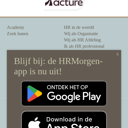
Academy
HR in de wereld
Zoek banen
Wij als Organisatie
Wij als HR Afdeling
Ik als HR professional
Onze auteurs
Onze partners
Sponsoring
Over HRMorgen
Privacy Statement
Contact
Disclaimer & gedragscode
©
HRMorgen.nl
2026