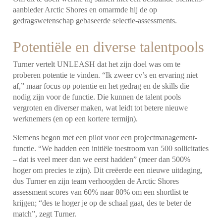
aanbieder Arctic Shores en omarmde hij de op
gedragswetenschap gebaseerde selectie-assessments.
Potentiële en diverse talentpools
Turner vertelt UNLEASH dat het zijn doel was om te
proberen potentie te vinden. “Ik zweer cv’s en ervaring niet
af,” maar focus op potentie en het gedrag en de skills die
nodig zijn voor de functie. Die kunnen de talent pools
vergroten en diverser maken, wat leidt tot betere nieuwe
werknemers (en op een kortere termijn).
Siemens begon met een pilot voor een projectmanagement-
functie. “We hadden een initiële toestroom van 500 sollicitaties
– dat is veel meer dan we eerst hadden” (meer dan 500%
hoger om precies te zijn). Dit creëerde een nieuwe uitdaging,
dus Turner en zijn team verhoogden de Arctic Shores
assessment scores van 60% naar 80% om een shortlist te
krijgen; “des te hoger je op de schaal gaat, des te beter de
match”, zegt Turner.