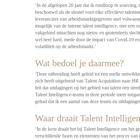
‘In de afgelopen 20 jaar dat ik rondloop in sourcing, 
beschouwd als de sleutel voor elke effectieve talents
leveranciers van arbeidsmarktgegevens snel volwasse
mogelijk van de interne talent intelligence, met een v
vakgebied misschien nog nieuw en grotendeels slecht
wel heel hard, mede door de impact van Covid-19 e
volatiliteit op de arbeidsmarkt.’
Wat bedoel je daarmee?
‘Deze uitbreiding heeft geleid tot een snelle ontwikk
zich heeft uitgebreid van Talent Acquisition naar HR 
feit dat uitdagingen op het gebied van talent een ste
Talent Intelligence-teams in deze periode meer toegan
gehad dat ik een aantal van deze teams en uitdaging
Waar draait Talent Intellig
‘In de kern draait het bij Talent Intelligence om het
verschillende fasen en elementen van het proces van t