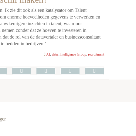
jn. Ik zie dit ook als een katalysator om Talent
en om enorme hoeveelheden gegevens te verwerken en
 nauwkeurigere inzichten in talent, waardoor
n nemen zonder dat ze hoeven te investeren in
dat de rol van de datavertaler en businessconsultant
te bedden in bedrijven.’
AI
,
data
,
Intelligence Group
,
recruitment
ger