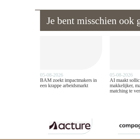
Je bent misschien ook g
05-08-2026
05-08-2026
BAM zoekt impactmakers in
AI maakt sollic
een krappe arbeidsmarkt
makkelijker, ma
matching te ver