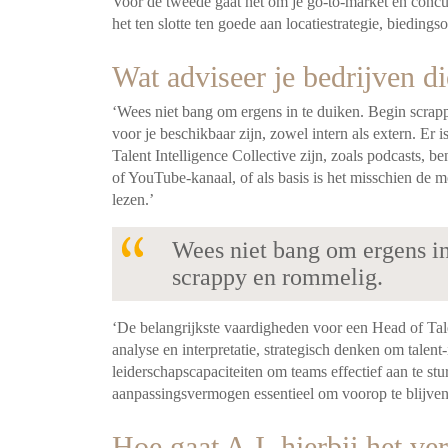
Voor de tweede gaat het om je go-to-market en concur
het ten slotte ten goede aan locatiestrategie, biedin
Wat adviseer je bedrijven d
‘Wees niet bang om ergens in te duiken. Begin scrapp
voor je beschikbaar zijn, zowel intern als extern. Er 
Talent Intelligence Collective zijn, zoals podcasts,
of YouTube-kanaal, of als basis is het misschien de 
lezen.’
Wees niet bang om ergens in
scrappy en rommelig.
‘De belangrijkste vaardigheden voor een Head of Tale
analyse en interpretatie, strategisch denken om talent
leiderschapscapaciteiten om teams effectief aan te st
aanpassingsvermogen essentieel om voorop te blijven 
Hoe gaat A.I. hierbij het ve