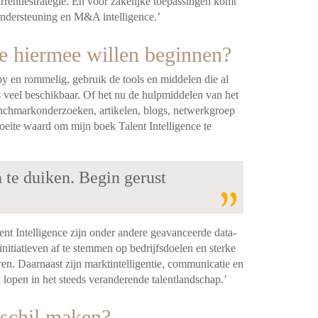
rentiestrategie. En voor zakelijke toepassingen komt
gsondersteuning en M&A intelligence.’
ie hiermee willen beginnen?
y en rommelig, gebruik de tools en middelen die al
is veel beschikbaar. Of het nu de hulpmiddelen van het
 benchmarkonderzoeken, artikelen, blogs, netwerkgroep
moeite waard om mijn boek Talent Intelligence te
 te duiken. Begin gerust
nt Intelligence zijn onder andere geavanceerde data-
-initiatieven af te stemmen op bedrijfsdoelen en sterke
uren. Daarnaast zijn marktintelligentie, communicatie en
lopen in het steeds veranderende talentlandschap.’
rschil maken?