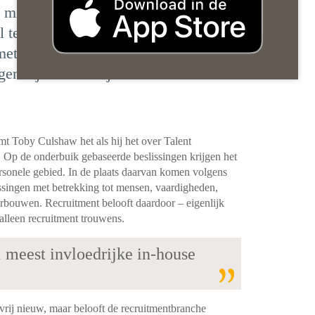
s misschien nog vrij nieuw, maar
l te gaan veranderen, zegt Toby
et Jasper Spanjaart voor Werf&. En
en zijn echt talrijk.’
t Toby Culshaw het als hij het over Talent
e. Op de onderbuik gebaseerde beslissingen krijgen het
ersonele gebied. In de plaats daarvan komen volgens
issingen met betrekking tot mensen, vaardigheden,
erbouwen. Recruitment belooft daardoor – eigenlijk
 alleen recruitment trouwens.
 meest invloedrijke in-house
 vrij nieuw, maar belooft de recruitmentbranche