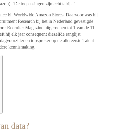
on). ‘De toepassingen zijn echt talrijk.’
gence bij Worldwide Amazon Stores. Daarvoor was hij
cruitment Research bij het in Nederland gevestigde
oor Recruiter Magazine uitgeroepen tot 1 van de 11
ft hij elk jaar consequent diezelfde ranglijst
agvoorzitter en topspreker op de allereerste Talent
adere kennismaking.
van data?