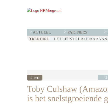
ACTUEEL
PARTNERS
TRENDING
WET LOONTRANSPARANTIE: DI
HET EERSTE HALFJAAR VAN 2
VOOR EEN SUCCESVOL RESE
Print
Toby Culshaw (Amazon)
is het snelstgroeiende 