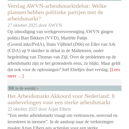
Verslag AWVN-arbeidsmarktdebat: Welke
plannen hebben politieke partijen met de
arbeidsmarkt?
27 oktober 2025 door
AWVN
Op uitnodiging van werkgeversvereniging AWVN gingen
politici Bart Bikkers (VVD), Mariëtte Patijn
(GroenLinks/PvdA), Hans Vijlbrief (D66) en Elles van Ark
(CDA) op 9 oktober in debat in de Malietoren, onder
begeleiding van Thomas van Zijl. Over de problemen op de
arbeidsmarkt zijn ze het grotendeels eens, zo blijkt. Maar geldt
dat ook voor de oplossingen? Joël Ebeltjes doet verslag.
[Lees
meer …]
HR in de wereld
Het Arbeidsmarkt Akkoord voor Nederland: 8
aanbevelingen voor een sterke arbeidsmarkt
22 oktober 2025 door
Arjan Elbers
“Een sterke arbeidsmarkt vraagt om vertrouwen, eenvoud en
investeren in mensen”. In de aanloop naar de verkiezingen
maakte Arjan Elbers een actieplan voor een sterke