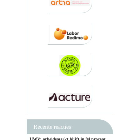
Recente reacties
UWV: arbeidsmarkt blijft in 94 procent