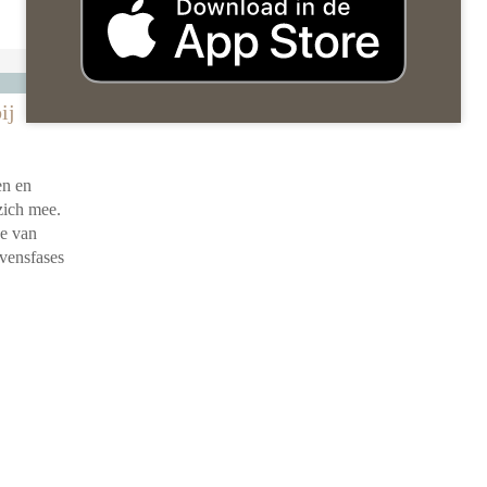
oorzaken daarvan?
[Lees meer …]
ij
en en
zich mee.
je van
vensfases