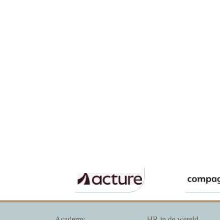
Academy
HR in de wereld