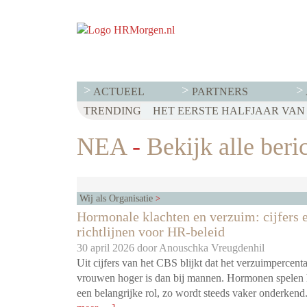
ACTUEEL
PARTNERS
TRENDING
WET LOONTRANSPARANTIE: DI
HET EERSTE HALFJAAR VAN 2
VOOR EEN SUCCESVOL RESE
NEA
-
Bekijk alle beri
Wij als Organisatie
Hormonale klachten en verzuim: cijfers 
richtlijnen voor HR-beleid
30 april 2026 door
Anouschka Vreugdenhil
Uit cijfers van het CBS blijkt dat het verzuimpercent
vrouwen hoger is dan bij mannen. Hormonen spelen h
een belangrijke rol, zo wordt steeds vaker onderkend