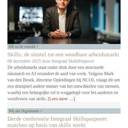
HR in de wereld
Skills: de sleutel tot een wendbare arbeidsmarkt
08 december 2025 door
Integraal SkillsPaspoort
De arbeidsmarkt staat onder druk door een structurele
mismatch en AI verandert de aard van werk. Volgens Mark
van den Broek, directeur Opleidingen bij NCOI, vraagt dit om
een disruptief andere manier van het ontwikkelen van mensen,
waarbij een belangrijke rol is weggelegd voor het aanleren en
verzilveren van skills.
[Lees meer …]
Wij als Organisatie
Derde conferentie Integraal Skillspaspoort:
matchen op basis van skills werkt