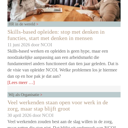
HR in de wereld
Skills-based opleiden: stop met denken in
functies, start met denken in mensen
11 juni 2026 door
NCOI
Skills-based werken en opleiden is geen hype, maar een
noodzakelijke aanpassing aan een arbeidsmarkt die
fundamenteel anders functioneert dan tien jaar geleden. Dat is
de visie van opleider NCOI. Welke problemen los je hiermee
dan op en hoe pak je dat aan?
[Lees meer …]
Wij als Organisatie
Veel werkenden staan open voor werk in de
zorg, maar stap blijft groot
30 april 2026 door
NCOI
Veel werkenden zouden best aan de slag willen in de zorg,
maar zetten die stap niet. Dat blijkt uit onderzoek van NCOI.