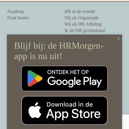
Academy
HR in de wereld
Zoek banen
Wij als Organisatie
Wij als HR Afdeling
Ik als HR professional
Onze auteurs
Onze partners
Sponsoring
Over HRMorgen
Privacy Statement
Contact
Disclaimer & gedragscode
©
HRMorgen.nl
2026