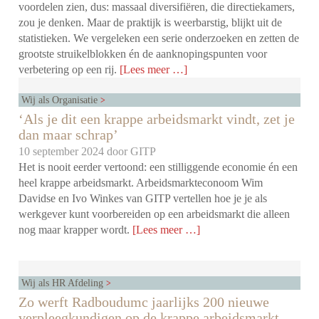
voordelen zien, dus: massaal diversifiëren, die directiekamers,
zou je denken. Maar de praktijk is weerbarstig, blijkt uit de
statistieken. We vergeleken een serie onderzoeken en zetten de
grootste struikelblokken én de aanknopingspunten voor
verbetering op een rij.
[Lees meer …]
Wij als Organisatie
‘Als je dit een krappe arbeidsmarkt vindt, zet je
dan maar schrap’
10 september 2024 door
GITP
Het is nooit eerder vertoond: een stilliggende economie én een
heel krappe arbeidsmarkt. Arbeidsmarkteconoom Wim
Davidse en Ivo Winkes van GITP vertellen hoe je je als
werkgever kunt voorbereiden op een arbeidsmarkt die alleen
nog maar krapper wordt.
[Lees meer …]
Wij als HR Afdeling
Zo werft Radboudumc jaarlijks 200 nieuwe
verpleegkundigen op de krappe arbeidsmarkt