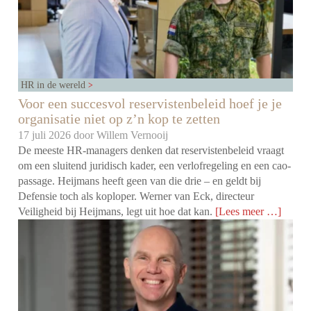
HR in de wereld
Voor een succesvol reservistenbeleid hoef je je
organisatie niet op z’n kop te zetten
17 juli 2026 door
Willem Vernooij
De meeste HR-managers denken dat reservistenbeleid vraagt
om een sluitend juridisch kader, een verlofregeling en een cao-
passage. Heijmans heeft geen van die drie – en geldt bij
Defensie toch als koploper. Werner van Eck, directeur
Veiligheid bij Heijmans, legt uit hoe dat kan.
[Lees meer …]