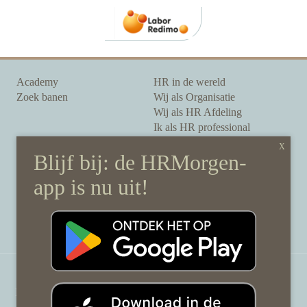
Academy
HR in de wereld
Zoek banen
Wij als Organisatie
Wij als HR Afdeling
Ik als HR professional
Onze auteurs
Onze partners
Sponsoring
Over HRMorgen
Privacy Statement
Contact
Disclaimer & gedragscode
©
HRMorgen.nl
2026