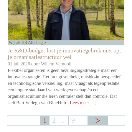
Wij als HR Afdeling
Je R&D-budget lost je innovatiegebrek niet op,
je organisatiestructuur wel
01 juli 2026 door
Willem Vernooij
Flexibel organiseren is geen bezuinigingsstrategie maar een
innovatiestrategie. Het brengt snelheid, outside-in perspectief
en technologische versnelling, maar vraagt als tegenprestatie
een hogere standaard van werkgeverschap én een
organisatiecultuur die leren centraler stelt dan controle. Dat
stelt Bart Verlegh van BlueHub.
[Lees meer …]
1
2
…
9