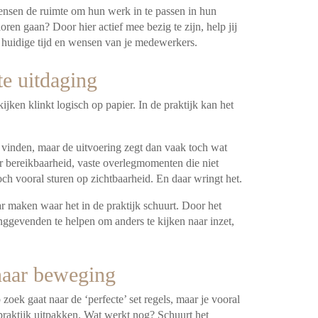
mensen de ruimte om hun werk in te passen in hun
ren gaan? Door hier actief mee bezig te zijn, help jij
 huidige tijd en wensen van je medewerkers.
te uitdaging
ken klinkt logisch op papier. In de praktijk kan het
jk vinden, maar de uitvoering zegt dan vaak toch wat
 bereikbaarheid, vaste overlegmomenten die niet
h vooral sturen op zichtbaarheid. En daar wringt het.
aar maken waar het in de praktijk schuurt. Door het
inggevenden te helpen om anders te kijken naar inzet,
naar beweging
 zoek gaat naar de ‘perfecte’ set regels, maar je vooral
praktijk uitpakken. Wat werkt nog? Schuurt het