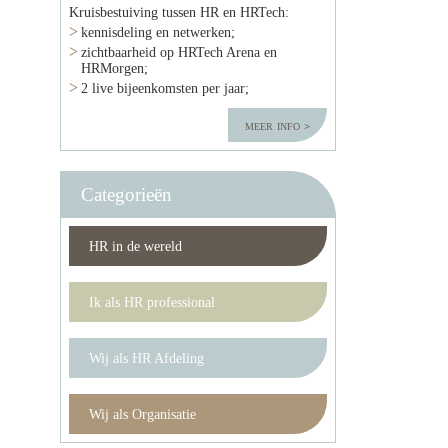
Kruisbestuiving tussen HR en HRTech:
kennisdeling en netwerken;
zichtbaarheid op HRTech Arena en
HRMorgen;
2 live bijeenkomsten per jaar;
meer info
Categorieën
HR in de wereld
Ik als HR professional
Wij als HR Afdeling
Wij als Organisatie