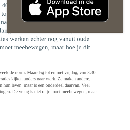
e 40-urige werkweek de norm.
ot 5 op kantoor. Die tijd ligt achter
s naar werk. Ze maken andere,
langer centraal in hun leven, maar is
ties werken echter nog vanuit oude
e moet meebewegen, maar hoe je dit
week de norm. Maandag tot en met vrijdag, van 8:30
neraties kijken anders naar werk. Ze maken andere,
in hun leven, maar is een onderdeel daarvan. Veel
ingen. De vraag is niet of je moet meebewegen, maar