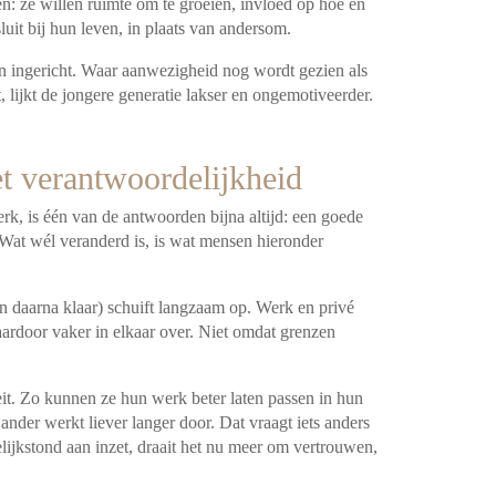
n: ze willen ruimte om te groeien, invloed op hoe en
it bij hun leven, in plaats van andersom.
jn ingericht. Waar aanwezigheid nog wordt gezien als
, lijkt de jongere generatie lakser en ongemotiveerder.
et verantwoordelijkheid
rk, is één van de antwoorden bijna altijd: een goede
. Wat wél veranderd is, is wat mensen hieronder
en daarna klaar) schuift langzaam op. Werk en privé
aardoor vaker in elkaar over. Niet omdat grenzen
.
eit. Zo kunnen ze hun werk beter laten passen in hun
ander werkt liever langer door. Dat vraagt iets anders
ijkstond aan inzet, draait het nu meer om vertrouwen,