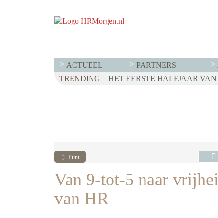
ACTUEEL
PARTNERS
TRENDING
WET LOONTRANSPARANTIE: DI
HET EERSTE HALFJAAR VAN 2
VOOR EEN SUCCESVOL RESE
Print
Van 9-tot-5 naar vrijhei
van HR