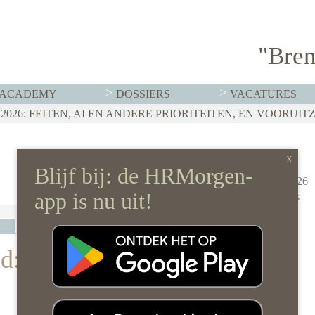
"Bren
ACADEMY
DOSSIERS
VACATURES
T MOET HR NU AL REGELEN
026: FEITEN, AI EN ANDERE PRIORITEITEN, EN VOORUIT
RVISTENBELEID HOEF JE JE ORGANISATIE NIET OP Z’N 
artra
5 mei 2026
0 reacties
d: dit vraagt het écht