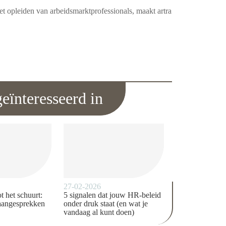
et opleiden van arbeidsmarktprofessionals, maakt artra
eïnteresseerd in
27-02-2026
t het schuurt:
5 signalen dat jouw HR-beleid
baangesprekken
onder druk staat (en wat je
vandaag al kunt doen)