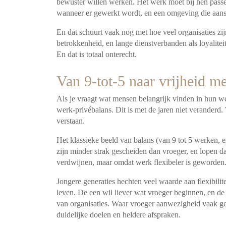
bewuster willen werken. Het werk moet bij hen passe
wanneer er gewerkt wordt, en een omgeving die aanslu
En dat schuurt vaak nog met hoe veel organisaties zi
betrokkenheid, en lange dienstverbanden als loyaliteit
En dat is totaal onterecht.
Van 9-tot-5 naar vrijheid m
Als je vraagt wat mensen belangrijk vinden in hun we
werk-privébalans. Dit is met de jaren niet veranderd
verstaan.
Het klassieke beeld van balans (van 9 tot 5 werken, 
zijn minder strak gescheiden dan vroeger, en lopen d
verdwijnen, maar omdat werk flexibeler is geworden
Jongere generaties hechten veel waarde aan flexibilit
leven. De een wil liever wat vroeger beginnen, en de 
van organisaties. Waar vroeger aanwezigheid vaak gel
duidelijke doelen en heldere afspraken.