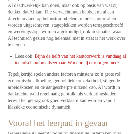
AI daadwerkelijk kan doen, maar ook op basis van wat zij
denken dat AI kan. Die verwachtingen hebben nu al een
directe invloed op het instroombeleid: minder juniorrollen
worden uitgeschreven, stageplekken worden teruggeschroefd
en wervingsstops worden afgekondigd, ook in situaties waar
AI technisch gezien nog helemaal niet in staat is het werk over
te nemen.
Lees ook:
Bijna de helft van het kantoorwerk is vandaag al
technisch automatiseerbaar. Wat doe jij er morgen mee?
Tegelijkertijd spelen andere factoren minstens zo’n grote rol:
economische afkoeling, geopolitieke onzekerheid, stijgende
arbeidskosten en de aangescherpte uitzend-cao. AI wordt in
dat krachtenveld regelmatig gebruikt als verklaringskader,
terwijl het gedrag ook goed verklaard kan worden vanuit
klassieke economische dynamiek.
Vooral het leerpad in gevaar
Generatieve AI neemt vooral routinematige instaptaken over: