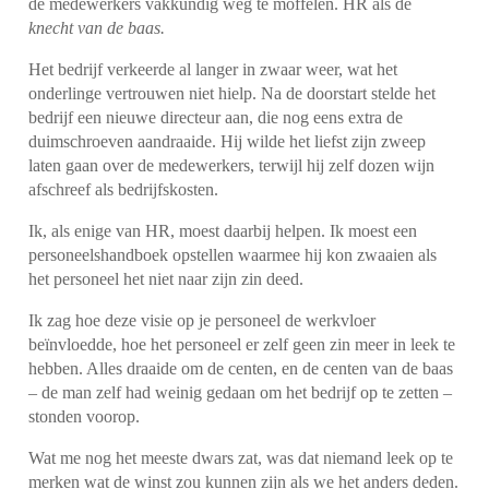
de medewerkers vakkundig weg te moffelen. HR als de
knecht van de baas.
Het bedrijf verkeerde al langer in zwaar weer, wat het
onderlinge vertrouwen niet hielp. Na de doorstart stelde het
bedrijf een nieuwe directeur aan, die nog eens extra de
duimschroeven aandraaide. Hij wilde het liefst zijn zweep
laten gaan over de medewerkers, terwijl hij zelf dozen wijn
afschreef als bedrijfskosten.
Ik, als enige van HR, moest daarbij helpen. Ik moest een
personeelshandboek opstellen waarmee hij kon zwaaien als
het personeel het niet naar zijn zin deed.
Ik zag hoe deze visie op je personeel de werkvloer
beïnvloedde, hoe het personeel er zelf geen zin meer in leek te
hebben. Alles draaide om de centen, en de centen van de baas
– de man zelf had weinig gedaan om het bedrijf op te zetten –
stonden voorop.
Wat me nog het meeste dwars zat, was dat niemand leek op te
merken wat de winst zou kunnen zijn als we het anders deden.