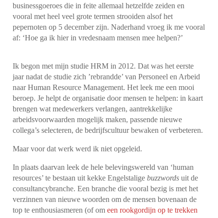
businessgoeroes die in feite allemaal hetzelfde zeiden en
vooral met heel veel grote termen strooiden alsof het
pepernoten op 5 december zijn. Naderhand vroeg ik me vooral
af: ‘Hoe ga ik hier in vredesnaam mensen mee helpen?’
Ik begon met mijn studie HRM in 2012. Dat was het eerste
jaar nadat de studie zich ’rebrandde’ van Personeel en Arbeid
naar Human Resource Management. Het leek me een mooi
beroep. Je helpt de organisatie door mensen te helpen: in kaart
brengen wat medewerkers verlangen, aantrekkelijke
arbeidsvoorwaarden mogelijk maken, passende nieuwe
collega’s selecteren, de bedrijfscultuur bewaken of verbeteren.
Maar voor dat werk werd ik niet opgeleid.
In plaats daarvan leek de hele belevingswereld van ‘human
resources’ te bestaan uit kekke Engelstalige
buzzwords
uit de
consultancybranche. Een branche die vooral bezig is met het
verzinnen van nieuwe woorden om de mensen bovenaan de
top te enthousiasmeren (of om
een rookgordijn op te trekken