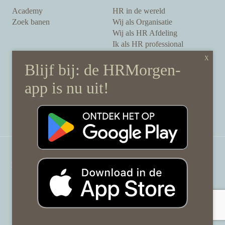
Academy
HR in de wereld
Zoek banen
Wij als Organisatie
Wij als HR Afdeling
Ik als HR professional
Onze auteurs
Onze partners
Sponsoring
Over HRMorgen
Privacy Statement
Contact
Disclaimer & gedragscode
©
HRMorgen.nl
2026