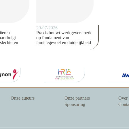
29-07-2026
iteren
Praxis bouwt werkgeversmerk
ar dreigt
op fundament van
slechteren
familiegevoel en duidelijkheid
Onze auteurs
Onze partners
Over
Sponsoring
Conta