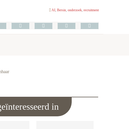
AI
,
Bersin
,
onderzoek
,
recruitment
unhaar
eïnteresseerd in