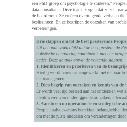
een PhD-groep om psychologie te studeren.” People An
data-consultants. Deze teams zorgen dat ze zeer nauw 
de boardroom. Ze creëren overtuigende verhalen die
beslissingen. En ze begrijpen de oorzaken van problem
verbeteringen.
Drie stappen om tot de best presterende Peopl
Uit het onderzoek blijkt dat de best presterende P
holistische benadering combineren met een pragmat
acties. Deze aanpak omvat de volgende stappen:
1. Identificeren en prioriteren van de belangrij
Hierbij wordt nauw samengewerkt met de boardroom
het management
2. Diep begrip van oorzaken en kennis van de 
Er wordt veel tijd besteed aan het ontdekken wat z
identificeren van onderliggende oorzaken, allemaal 
3. Aansturen op operationele en strategische act
People analytics-teams betrekken belanghebbenden e
om met de juiste middelen om veranderingen door 