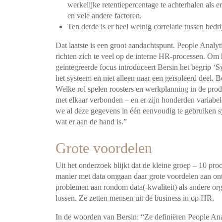
werkelijke retentiepercentage te achterhalen als e
en vele andere factoren.
Ten derde is er heel weinig correlatie tussen be
Dat laatste is een groot aandachtspunt. People Analyt
richten zich te veel op de interne HR-processen. Om 
geïntegreerde focus introduceert Bersin het begrip ‘S
het systeem en niet alleen naar een geïsoleerd deel. B
Welke rol spelen roosters en werkplanning in de produc
met elkaar verbonden – en er zijn honderden varia
we al deze gegevens in één eenvoudig te gebruiken s
wat er aan de hand is.”
Grote voordelen
Uit het onderzoek blijkt dat de kleine groep – 10 proc
manier met data omgaan daar grote voordelen aan ont
problemen aan rondom data(-kwaliteit) als andere org
lossen. Ze zetten mensen uit de business in op HR.
In de woorden van Bersin: “Ze definiëren People Analy