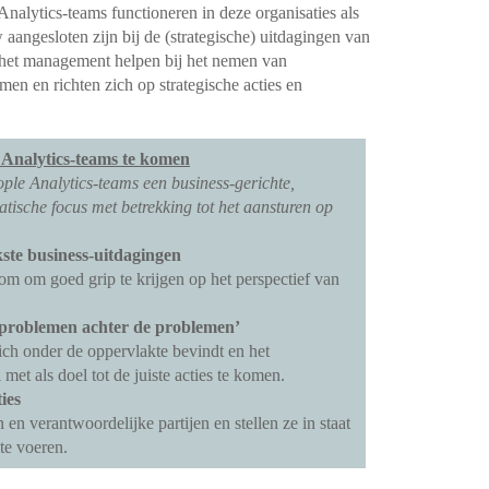
alytics-teams functioneren in deze organisaties als
aangesloten zijn bij de (strategische) uitdagingen van
 het management helpen bij het nemen van
en en richten zich op strategische acties en
e Analytics-teams te komen
eople Analytics-teams een business-gerichte,
ische focus met betrekking tot het aansturen op
kste business-uitdagingen
 om goed grip te krijgen op het perspectief van
‘problemen achter de problemen’
ich onder de oppervlakte bevindt en het
met als doel tot de juiste acties te komen.
ies
n verantwoordelijke partijen en stellen ze in staat
te voeren.