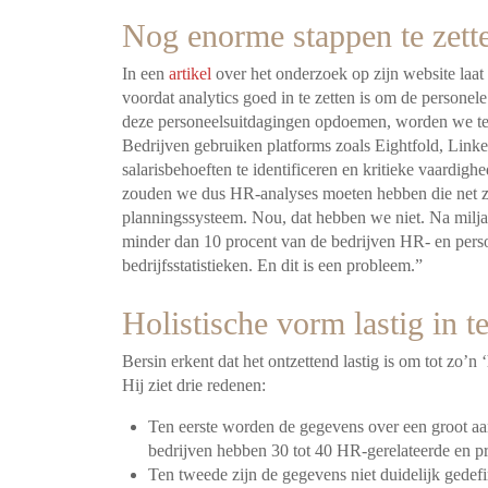
Nog enorme stappen te zett
In een
artikel
over het onderzoek op zijn website laat 
voordat analytics goed in te zetten is om de personele
deze personeelsuitdagingen opdoemen, worden we te
Bedrijven gebruiken platforms zoals Eightfold, Linked
salarisbehoeften te identificeren en kritieke vaardigh
zouden we dus HR-analyses moeten hebben die net zo 
planningssysteem. Nou, dat hebben we niet. Na milj
minder dan 10 procent van de bedrijven HR- en perso
bedrijfsstatistieken. En dit is een probleem.”
Holistische vorm lastig in te
Bersin erkent dat het ontzettend lastig is om tot zo’n
Hij ziet drie redenen:
Ten eerste worden de gegevens over een groot aan
bedrijven hebben 30 tot 40 HR-gerelateerde en pr
Ten tweede zijn de gegevens niet duidelijk gedef