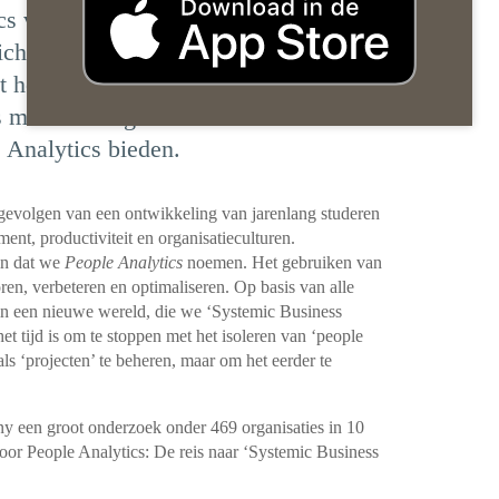
cs verbreden tot Systemic Business
ichtte een groot internationaal
t heldere conclusies. Eén daarvan:
s maakt écht gebruik van de
 Analytics bieden.
 gevolgen van een ontwikkeling van jarenlang studeren
nt, productiviteit en organisatieculturen.
in dat we
People Analytics
noemen. Het gebruiken van
ren, verbeteren en optimaliseren. Op basis van alle
in een nieuwe wereld, die we ‘Systemic Business
 tijd is om te stoppen met het isoleren van ‘people
als ‘projecten’ te beheren, maar om het eerder te
 een groot onderzoek onder 469 organisaties in 10
 voor People Analytics: De reis naar ‘Systemic Business