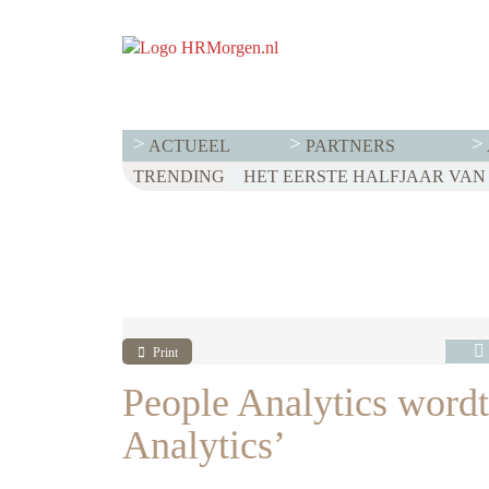
ACTUEEL
PARTNERS
TRENDING
WET LOONTRANSPARANTIE: DI
HET EERSTE HALFJAAR VAN 2
VOOR EEN SUCCESVOL RESE
Print
People Analytics wordt
Analytics’