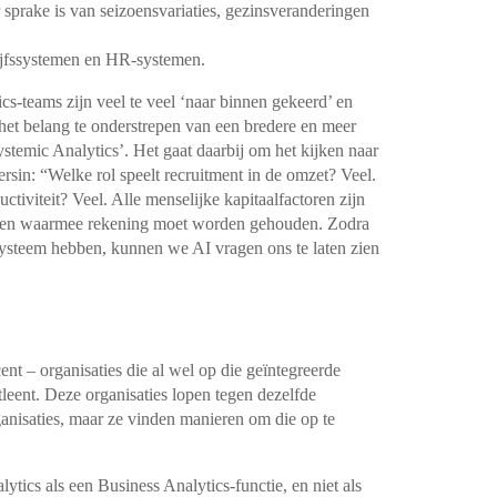
r sprake is van seizoensvariaties, gezinsveranderingen
drijfssystemen en HR-systemen.
ics-teams zijn veel te veel ‘naar binnen gekeerd’ en
het belang te onderstrepen van een bredere en meer
ystemic Analytics’. Het gaat daarbij om het kijken naar
ersin: “Welke rol speelt recruitment in de omzet? Veel.
tiviteit? Veel. Alle menselijke kapitaalfactoren zijn
belen waarmee rekening moet worden gehouden. Zodra
ysteem hebben, kunnen we AI vragen ons te laten zien
ent – organisaties die al wel op die geïntegreerde
leent. Deze organisaties lopen tegen dezelfde
anisaties, maar ze vinden manieren om die op te
tics als een Business Analytics-functie, en niet als