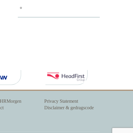
 HRMorgen
Privacy Statement
ct
Disclaimer & gedragscode