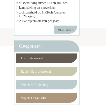
Kruisbestuiving tussen HR en HRTech:
kennisdeling en netwerken;
zichtbaarheid op HRTech Arena en
HRMorgen;
2 live bijeenkomsten per jaar;
meer info
Categorieën
HR in de wereld
Ik als HR professional
Wij als HR Afdeling
Wij als Organisatie