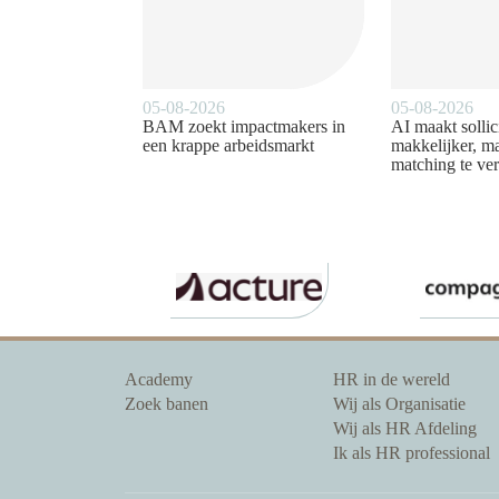
05-08-2026
05-08-2026
BAM zoekt impactmakers in
AI maakt sollic
een krappe arbeidsmarkt
makkelijker, ma
matching te ver
Academy
HR in de wereld
Zoek banen
Wij als Organisatie
Wij als HR Afdeling
Ik als HR professional