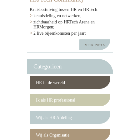
Kruisbestuiving tussen HR en HRTech:
kennisdeling en netwerken;
zichtbaarheid op HRTech Arena en
HRMorgen;
2 live bijeenkomsten per jaar;
meer info
Categorieën
HR in de wereld
Ik als HR professional
Wij als HR Afdeling
Wij als Organisatie