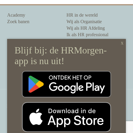
Academy
HR in de wereld
Zoek banen
Wij als Organisatie
Wij als HR Afdeling
Ik als HR professional
Onze auteurs
Onze partners
Sponsoring
Over HRMorgen
Privacy Statement
Contact
Disclaimer & gedragscode
©
HRMorgen.nl
2026