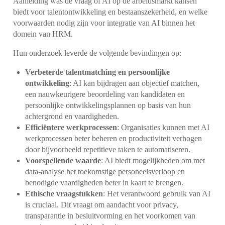
Aanleiding was de vraag of AI op de arbeidsmarkt kansen
biedt voor talentontwikkeling en bestaanszekerheid, en welke
voorwaarden nodig zijn voor integratie van AI binnen het
domein van HRM.
Hun onderzoek leverde de volgende bevindingen op:
Verbeterde talentmatching en persoonlijke
ontwikkeling
: AI kan bijdragen aan objectief matchen,
een nauwkeurigere beoordeling van kandidaten en
persoonlijke ontwikkelingsplannen op basis van hun
achtergrond en vaardigheden.
Efficiëntere werkprocessen
: Organisaties kunnen met AI
werkprocessen beter beheren en productiviteit verhogen
door bijvoorbeeld repetitieve taken te automatiseren.
Voorspellende waarde
: AI biedt mogelijkheden om met
data-analyse het toekomstige personeelsverloop en
benodigde vaardigheden beter in kaart te brengen.
Ethische vraagstukken
: Het verantwoord gebruik van AI
is cruciaal. Dit vraagt om aandacht voor privacy,
transparantie in besluitvorming en het voorkomen van