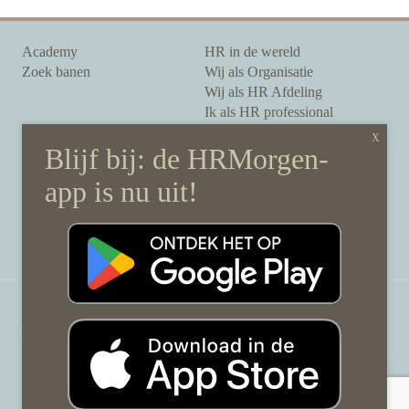
Academy
HR in de wereld
Zoek banen
Wij als Organisatie
Wij als HR Afdeling
Ik als HR professional
Onze auteurs
Onze partners
Sponsoring
Over HRMorgen
Privacy Statement
Contact
Disclaimer & gedragscode
©
HRMorgen.nl
2026