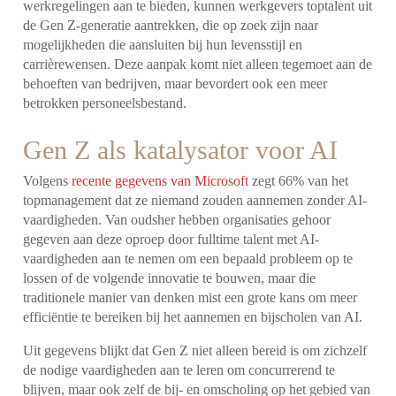
werkregelingen aan te bieden, kunnen werkgevers toptalent uit
de Gen Z-generatie aantrekken, die op zoek zijn naar
mogelijkheden die aansluiten bij hun levensstijl en
carrièrewensen. Deze aanpak komt niet alleen tegemoet aan de
behoeften van bedrijven, maar bevordert ook een meer
betrokken personeelsbestand.
Gen Z als katalysator voor AI
Volgens
recente gegevens van Microsoft
zegt 66% van het
topmanagement dat ze niemand zouden aannemen zonder AI-
vaardigheden. Van oudsher hebben organisaties gehoor
gegeven aan deze oproep door fulltime talent met AI-
vaardigheden aan te nemen om een bepaald probleem op te
lossen of de volgende innovatie te bouwen, maar die
traditionele manier van denken mist een grote kans om meer
efficiëntie te bereiken bij het aannemen en bijscholen van AI.
Uit gegevens blijkt dat Gen Z niet alleen bereid is om zichzelf
de nodige vaardigheden aan te leren om concurrerend te
blijven, maar ook zelf de bij- en omscholing op het gebied van