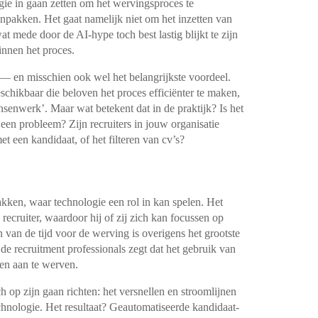
ogie in gaan zetten om het
wervingsproces te
aanpakken. Het gaat
namelijk niet om het inzetten van
wat
mede door de AI-hype toch best lastig blijkt te zijn
nnen het proces.
n — en misschien ook wel het
belangrijkste voordeel.
eschikbaar die
beloven het proces efficiënter te maken,
senwerk’. Maar wat betekent dat in de praktijk? Is het
een probleem? Zijn recruiters in jouw organisatie
t een kandidaat, of het filteren van cv’s?
akken, waar technologie een rol in kan
spelen. Het
 recruiter, waardoor hij of
zij zich kan focussen op
 van de tijd
voor de werving is overigens het grootste
de recruitment professionals zegt dat het gebruik van
en aan te werven.
h op zijn gaan richten: het versnellen
en stroomlijnen
chnologie. Het
resultaat? Geautomatiseerde kandidaat-