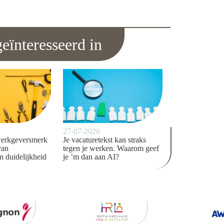
eïnteresseerd in
27-07-2026
werkgeversmerk
Je vacaturetekst kan straks
van
tegen je werken. Waarom geef
n duidelijkheid
je ’m dan aan AI?