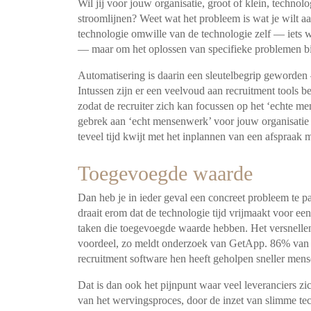
Wil jij voor jouw organisatie, groot of klein, technol
stroomlijnen? Weet wat het probleem is wat je wilt 
technologie omwille van de technologie zelf — iets 
— maar om het oplossen van specifieke
problemen bi
Automatisering is daarin een sleutelbegrip geworde
Intussen zijn er een veelvoud aan recruitment tools b
zodat de recruiter zich kan focussen op het ‘echte
men
gebrek aan ‘echt mensenwerk’
voor jouw organisatie 
teveel tijd kwijt met
het inplannen van een afspraak me
Toegevoegde waarde
Dan heb je in ieder geval een concreet probleem te p
draait erom dat de technologie tijd vrijmaakt voor een
taken die toegevoegde waarde hebben. Het versnellen
voordeel, zo meldt onderzoek van GetApp. 86%
van 
recruitment software hen heeft
geholpen sneller mens
Dat is dan ook het pijnpunt waar veel leveranciers zic
van het wervingsproces, door de inzet van slimme te