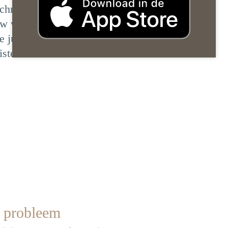
chnologie: een wirwar van tools,
w wervingsproces te stroomlijnen.
 juiste tools voor jouw organisatie?
ste tools vindt.
t probleem