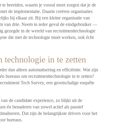
 te bereiden, waarin je vooral moet
zorgen dat je de
n met de
implementatie. Daarin creëren organisaties
ijks bij elkaar zit. Bij een kleine organisatie van
am van drie. Neem in ieder geval de eindgebruiker —
ig gezegde in de wereld van recruitmenttechnologie
 degene die met de technologie moet
werken, ook écht
 technologie in te zetten
rder dan alleen automatisering en
efficiëntie. Wat zijn
s én bureaus om
recruitmenttechnologie in te zetten?
ecruitment Tech Survey, een grootschalige enquête
t van de candidate experience, zo blijkt
uit de
eiken én benaderen van zowel
actief als passief
imaliseren. Dat zijn
de belangrijkste drivers voor het
oor b
ureaus.