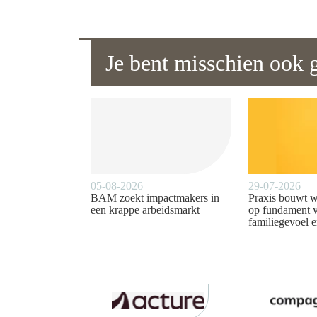
Je bent misschien ook g
05-08-2026
29-07-2026
BAM zoekt impactmakers in
Praxis bouwt 
een krappe arbeidsmarkt
op fundament 
familiegevoel e