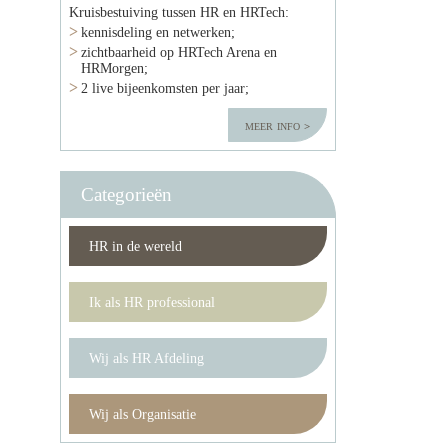
Kruisbestuiving tussen HR en HRTech:
kennisdeling en netwerken;
zichtbaarheid op HRTech Arena en
HRMorgen;
2 live bijeenkomsten per jaar;
meer info
Categorieën
HR in de wereld
Ik als HR professional
Wij als HR Afdeling
Wij als Organisatie