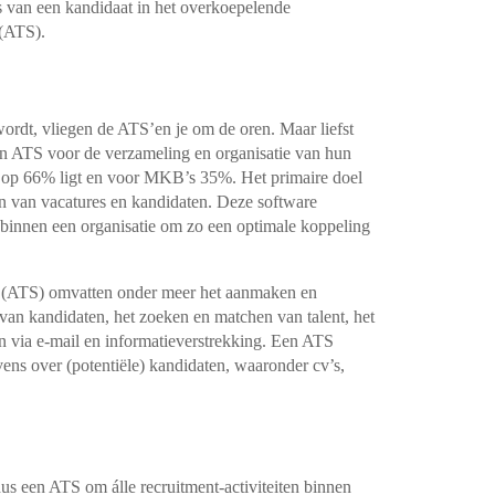
 van een kandidaat in het overkoepelende
(ATS).
wordt, vliegen de ATS’en je om de oren.
Maar liefst
en ATS voor de verzameling
en organisatie van hun
n op 66% ligt en
voor MKB’s 35%. Het primaire doel
en
van vacatures en kandidaten. Deze software
 binnen een organisatie om zo een optimale koppeling
m (ATS) omvatten onder meer het
aanmaken en
 van kandidaten, het
zoeken en matchen van talent, het
en
via e-mail en informatieverstrekking. Een ATS
ens over (potentiële) kandidaten, waaronder cv’s,
 dus een ATS om álle
recruitment-activiteiten binnen