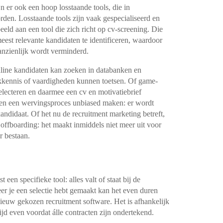
ijn er ook
een hoop losstaande tools, die in
rden. Losstaande tools zijn vaak gespecialiseerd en
eld aan een tool die zich richt op cv-screening. Die
est relevante kandidaten te identificeren, waardoor
anzienlijk wordt verminderd.
nline kandidaten kan zoeken in
databanken en
akkennis of
vaardigheden kunnen toetsen. Of game-
lecteren en daarmee een cv en motivatiebrief
n een wervingsproces unbiased maken: er wordt
andidaat. Of het nu de recruitment marketing betreft,
 offboarding: het maakt inmiddels niet
meer uit voor
r bestaan.
 een specifieke tool: alles valt of staat
bij de
er je een selectie hebt gemaakt
kan het even duren
 nieuw gekozen
recruitment software. Het is afhankelijk
tijd even voordat álle contracten zijn ondertekend.