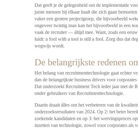
Dat geeft je de gelegenheid om de implementatie voor
juiste mensen bij elkaar haalt die zich gaan bemoeie
vaker een grotere projectgroep, die bijvoorbeeld
wekel
ongeveer twintig man kan het
bijvoorbeeld in een te
vaak de recruiter
— áltijd mee. Want, zoals een eeuw
luidt: a fool with a tool is still a fool. Zorg dus dat
wegwijs wordt.
De belangrijkste redenen om
Het belang van recruitmenttechnologie gaat echter ve
dan de belangrijkste business drivers voor corporate
Dat onderzoekt Recruitment Tech ieder jaar met de
R
onder gebruikers van
Recruitmenttechnologie.
Daarin draait álles om het verbeteren van de kwalitei
onderzoeksresultaten van 2024. Op 2: het beter ber
zoekende kandidaten en op 3: het wervingsproces opt
inzetten van technologie, zowel voor corporates als v