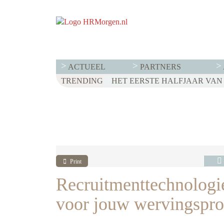
ACTUEEL
PARTNERS
TRENDING
WET LOONTRANSPARANTIE: DI
HET EERSTE HALFJAAR VAN 2
VOOR EEN SUCCESVOL RESE
Print
Recruitmenttechnologie:
voor jouw wervingspro