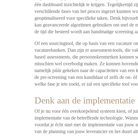
één dashboard inzichtelijk te krijgen. Tegelijkertijd z
verschillende fases van het proces ingezet kunnen
wo
geoptimaliseerd voor specifieke
taken. Denk bijvoorbe
kan geavanceerde
algoritmen gebruiken om snel de me
de
tijd die besteed wordt aan handmatige screening a
Of een sourcingtool, die op basis van een vacature o
vacaturebanken. Dan zijn er assessment-tools, die v
based assessments, die persoonskenmerken
kunnen se
misschien wel overbodig maken. Ze
kunnen bovendie
namelijk púúr gekeken
naar de capaciteiten van een k
de
pre-screening van een kandidaat of zelfs de on- óf
welke fase je iets zoekt, er zal een specifieke tool voo
Denk aan de implementatie
Of je nu voor één overkoepelend systeem kiest, of juist
implementatie van de betreffende technologie. Wanne
voordat je écht start met de implementatie van jouw
van de planning van jouw leverancier en het duurt
al