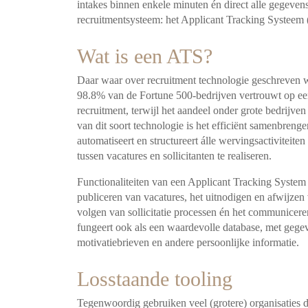
intakes binnen enkele minuten én direct alle
gegevens
recruitmentsysteem: het Applicant
Tracking Systeem 
Wat is een ATS?
Daar waar over recruitment technologie geschreven 
98.8% van de Fortune 500-bedrijven vertrouwt op e
recruitment, terwijl het aandeel onder grote bedrijve
van dit soort technologie is het efficiënt samenbreng
automatiseert en structureert álle
wervingsactiviteiten
tussen vacatures
en sollicitanten te realiseren.
Functionaliteiten van een Applicant Tracking Syste
publiceren van vacatures, het uitnodigen en afwijzen
volgen van sollicitatie processen én het communicer
fungeert ook als een waardevolle database,
met gegev
motivatiebrieven en andere
persoonlijke informatie.
Losstaande tooling
Tegenwoordig gebruiken veel (grotere) organisaties