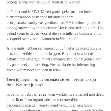
collega’s, waarvan er 800 in Nederland werken.
In Nederland is MVGM een grote speler met een breed
dienstenaanbod bestaande uit onder andere
bedrijfsmakelaardij, vastgoedtaxaties, VVE-beheer,
property
management
en woningverhuur. Het is een uitdaging om HR-
beleid vorm te geven voor al die verschillende business units
verspreid over zestien kantoren in Nederland.
Al die units hebben een eigen cultuur, het is de kunst om alle
neuzen dezelfde kant op te krijgen. Er valt echt winst te
behalen met synergie, in het samenwerken op het gebied van
IT, personeel en marketing. Het maakt de besluitvorming
alleen wat minder snel dan in retail.
Toen jij begon, liep de coronacrisis zo’n beetje op zijn
eind. Wat trof je aan?
Ik begon in februari 2022, toen werkten we officieel nog deels
thuis. Ik trof een organisatie aan met onvoldoende
personeelscapaciteit, een stijgend verzuim en een hoog
verloop, waardoor veel kennis verloren is gegaan, ook in mijn