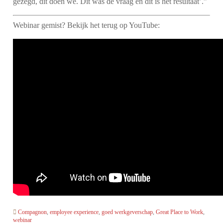
gezegd, dit doen we. Dit was de vraag en dit is het resultaat’.”
Webinar gemist? Bekijk het terug op YouTube:
Compagnon
,
employee experience
,
goed werkgeverschap
,
Great Place to Work
,
webinar