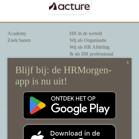
Academy
HR in de wereld
Zoek banen
Wij als Organisatie
Wij als HR Afdeling
Ik als HR professional
Onze auteurs
Onze partners
Sponsoring
Over HRMorgen
Privacy Statement
Contact
Disclaimer & gedragscode
©
HRMorgen.nl
2026