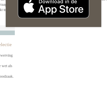
vraagt nog
werving en selectie.
[Lees meer …]
kt terug
lectie
j werving
 wet als
 noodzaak.