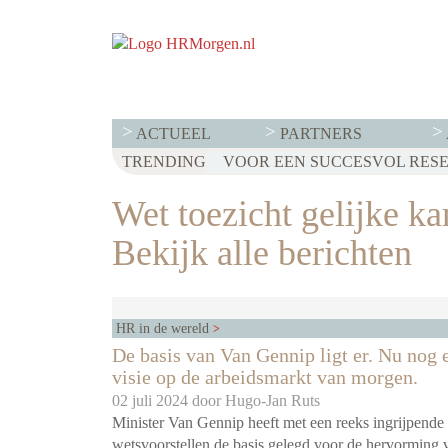
ACTUEEL
PARTNERS
TRENDING
HET EERSTE HALFJAAR VAN 20
WET LOONTRANSPARANTIE: 
VOOR EEN SUCCESVOL RESER
‘STRATEGISCHE PERSONEE
Wet toezicht gelijke ka
Bekijk alle berichten
HR in de wereld
De basis van Van Gennip ligt er. Nu nog 
visie op de arbeidsmarkt van morgen.
02 juli 2024 door
Hugo-Jan Ruts
Minister Van Gennip heeft met een reeks ingrijpende
wetsvoorstellen de basis gelegd voor de hervorming 