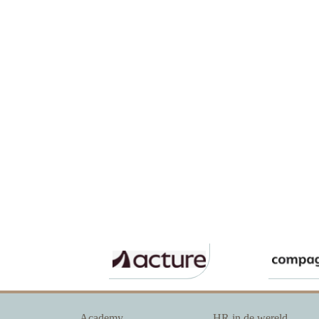
Academy
HR in de wereld