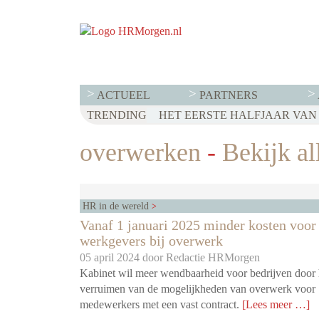
ACTUEEL
PARTNERS
TRENDING
WET LOONTRANSPARANTIE: DI
HET EERSTE HALFJAAR VAN 2
VOOR EEN SUCCESVOL RESE
overwerken
-
Bekijk al
HR in de wereld
Vanaf 1 januari 2025 minder kosten voor
werkgevers bij overwerk
05 april 2024 door
Redactie HRMorgen
Kabinet wil meer wendbaarheid voor bedrijven door 
verruimen van de mogelijkheden van overwerk voor
medewerkers met een vast contract.
[Lees meer …]