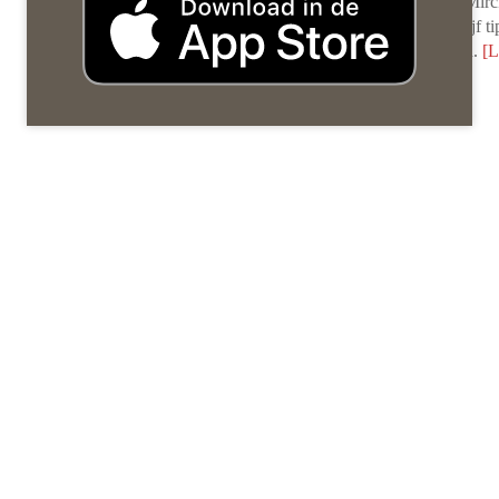
onderzoek onder zo’n duizend Nederlanders. Aaron Mirc
schrijver en spreker over technologie, deelt daarom vijf t
de focus te heroveren en de productiviteit te vergroten.
[L
meer …]