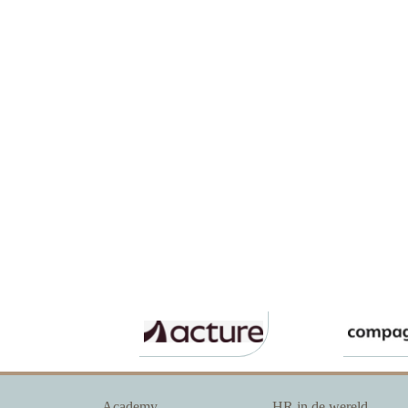
Academy
HR in de wereld