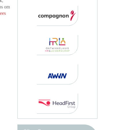
k,
ips om
ees