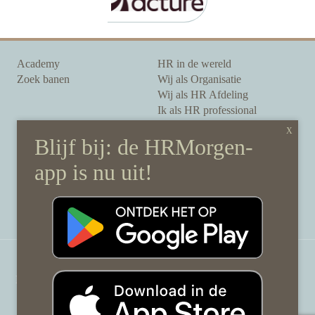
Academy
HR in de wereld
Zoek banen
Wij als Organisatie
Wij als HR Afdeling
Ik als HR professional
Onze auteurs
Onze partners
Sponsoring
Over HRMorgen
Privacy Statement
Contact
Disclaimer & gedragscode
©
HRMorgen.nl
2026