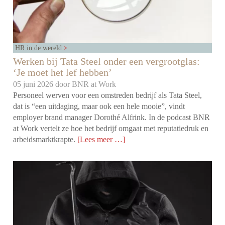
HR in de wereld
Werken bij Tata Steel onder een vergrootglas:
‘Je moet het lef hebben’
05 juni 2026 door
BNR at Work
Personeel werven voor een omstreden bedrijf als Tata Steel,
dat is “een uitdaging, maar ook een hele mooie”, vindt
employer brand manager Dorothé Alfrink. In de podcast BNR
at Work vertelt ze hoe het bedrijf omgaat met reputatiedruk en
arbeidsmarktkrapte.
[Lees meer …]