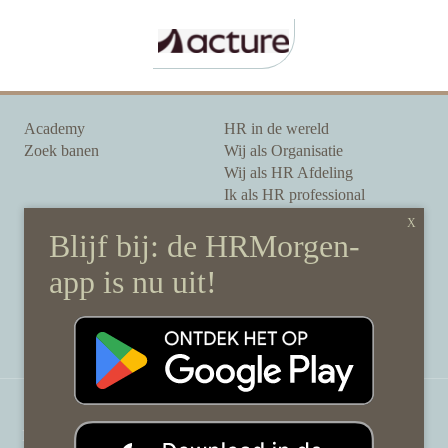
Academy
HR in de wereld
Zoek banen
Wij als Organisatie
Wij als HR Afdeling
Ik als HR professional
Onze auteurs
Onze partners
Sponsoring
Over HRMorgen
Privacy Statement
Contact
Disclaimer & gedragscode
©
HRMorgen.nl
2026