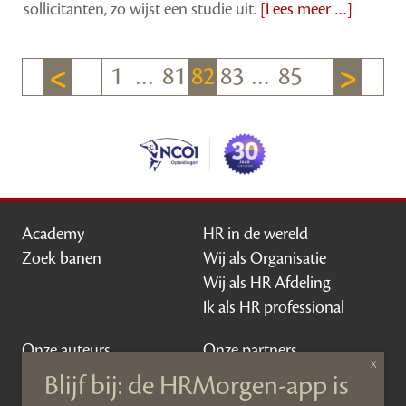
sollicitanten, zo wijst een studie uit.
[Lees meer …]
1
…
81
82
83
…
85
Academy
HR in de wereld
Zoek banen
Wij als Organisatie
Wij als HR Afdeling
Ik als HR professional
Onze auteurs
Onze partners
Sponsoring