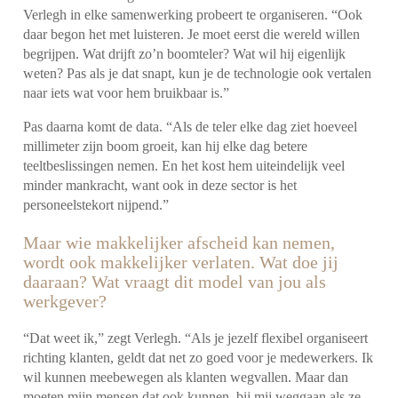
Verlegh in elke samenwerking probeert te organiseren. “Ook
daar begon het met luisteren. Je moet eerst die wereld willen
begrijpen. Wat drijft zo’n boomteler? Wat wil hij eigenlijk
weten? Pas als je dat snapt, kun je de technologie ook vertalen
naar iets wat voor hem bruikbaar is.”
Pas daarna komt de data. “Als de teler elke dag ziet hoeveel
millimeter zijn boom groeit, kan hij elke dag betere
teeltbeslissingen nemen. En het kost hem uiteindelijk veel
minder mankracht, want ook in deze sector is het
personeelstekort nijpend.”
Maar wie makkelijker afscheid kan nemen,
wordt ook makkelijker verlaten. Wat doe jij
daaraan? Wat vraagt dit model van jou als
werkgever?
“Dat weet ik,” zegt Verlegh. “Als je jezelf flexibel organiseert
richting klanten, geldt dat net zo goed voor je medewerkers. Ik
wil kunnen meebewegen als klanten wegvallen. Maar dan
moeten mijn mensen dat ook kunnen, bij mij weggaan als ze