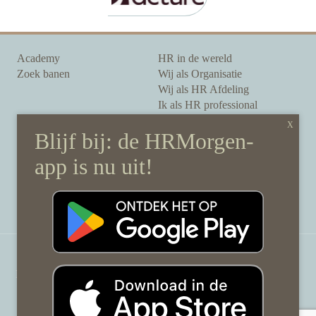
Academy
HR in de wereld
Zoek banen
Wij als Organisatie
Wij als HR Afdeling
Ik als HR professional
Onze auteurs
Onze partners
Sponsoring
Over HRMorgen
Privacy Statement
Contact
Disclaimer & gedragscode
©
HRMorgen.nl
2026