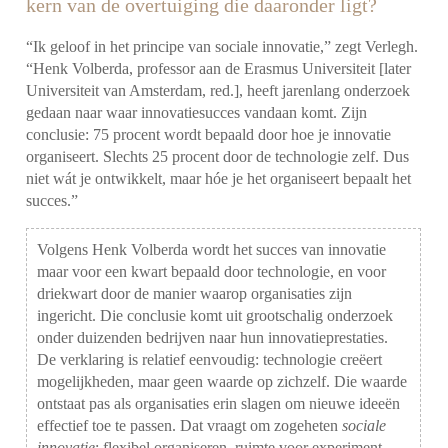
kern van de overtuiging die daaronder ligt?
“Ik geloof in het principe van sociale innovatie,” zegt Verlegh.
“Henk Volberda, professor aan de Erasmus Universiteit [later
Universiteit van Amsterdam, red.], heeft jarenlang onderzoek
gedaan naar waar innovatiesucces vandaan komt. Zijn
conclusie: 75 procent wordt bepaald door hoe je innovatie
organiseert. Slechts 25 procent door de technologie zelf. Dus
niet wát je ontwikkelt, maar hóe je het organiseert bepaalt het
succes.”
Volgens Henk Volberda wordt het succes van innovatie
maar voor een kwart bepaald door technologie, en voor
driekwart door de manier waarop organisaties zijn
ingericht. Die conclusie komt uit grootschalig onderzoek
onder duizenden bedrijven naar hun innovatieprestaties.
De verklaring is relatief eenvoudig: technologie creëert
mogelijkheden, maar geen waarde op zichzelf. Die waarde
ontstaat pas als organisaties erin slagen om nieuwe ideeën
effectief toe te passen. Dat vraagt om zogeheten
sociale
innovatie
: flexibel organiseren, ruimte voor experiment,