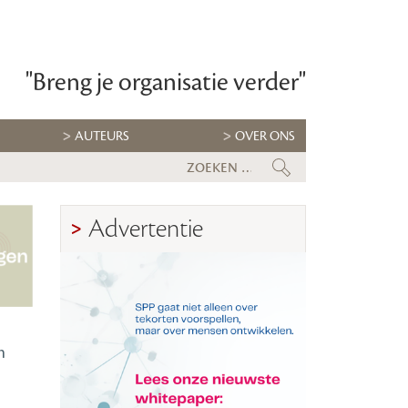
"Breng je organisatie verder"
AUTEURS
OVER ONS
 er klaar voor?
rk houden
Advertentie
n