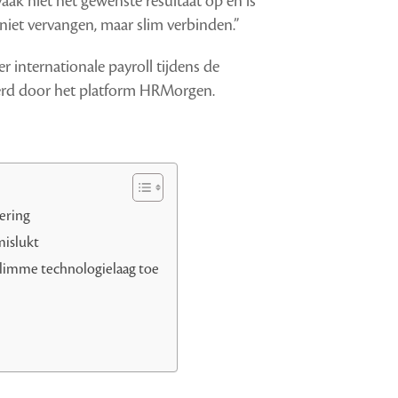
aak niet het gewenste resultaat op en is
niet vervangen, maar slim verbinden.”
er internationale payroll tijdens de
eerd door het platform HRMorgen.
ering
mislukt
slimme technologielaag toe