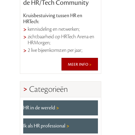
de HR/Tech Community
Kruisbestuiving tussen HR en
HRTech:
kennisdeling en netwerken;
zichtbaarheid op HRTech Arena en
HRMorgen;
2 live bijeenkomsten per jaar;
meer info
Categorieën
HR in de wereld
Ik als HR professional