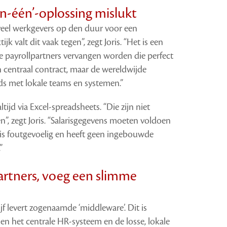
in-één’-oplossing mislukt
veel werkgevers op den duur voor een
ijk valt dit vaak tegen”, zegt Joris. “Het is een
le payrollpartners vervangen worden die perfect
n centraal contract, maar de wereldwijde
s met lokale teams en systemen.”
ijd via Excel-spreadsheets. “Die zijn niet
n”, zegt Joris. “Salarisgegevens moeten voldoen
t is foutgevoelig en heeft geen ingebouwde
”
artners, voeg een slimme
ijf levert zogenaamde ‘middleware’. Dit is
ssen het centrale HR-systeem en de losse, lokale