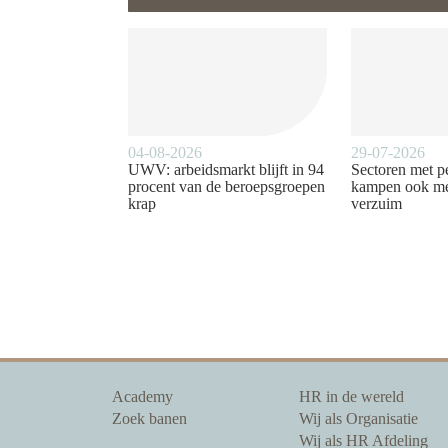
04-08-2026
29-07-2026
UWV: arbeidsmarkt blijft in 94
Sectoren met p
procent van de beroepsgroepen
kampen ook me
krap
verzuim
Academy
HR in de wereld
Zoek banen
Wij als Organisatie
Wij als HR Afdeling