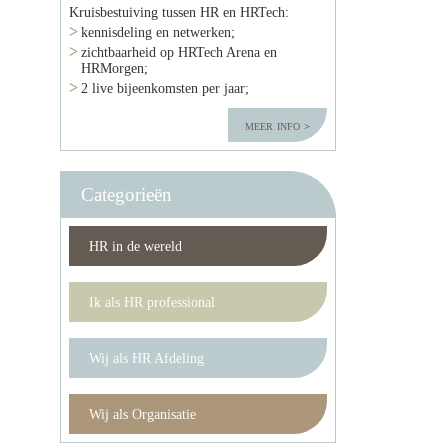
Kruisbestuiving tussen HR en HRTech:
kennisdeling en netwerken;
zichtbaarheid op HRTech Arena en
HRMorgen;
2 live bijeenkomsten per jaar;
meer info
Categorieën
HR in de wereld
Ik als HR professional
Wij als HR Afdeling
Wij als Organisatie