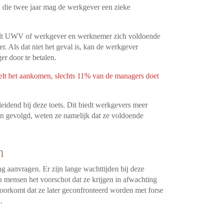
 die twee jaar mag de werkgever een zieke
deelt UWV of werkgever en werknemer zich voldoende
. Als dat niet het geval is, kan de werkgever
er door te betalen.
t het aankomen, slechts 11% van de managers doet
 leidend bij deze toets. Dit biedt werkgevers meer
ben gevolgd, weten ze namelijk dat ze voldoende
n
g aanvragen. Er zijn lange wachttijden bij deze
 mensen het voorschot dat ze krijgen in afwachting
voorkomt dat ze later geconfronteerd worden met forse
n.