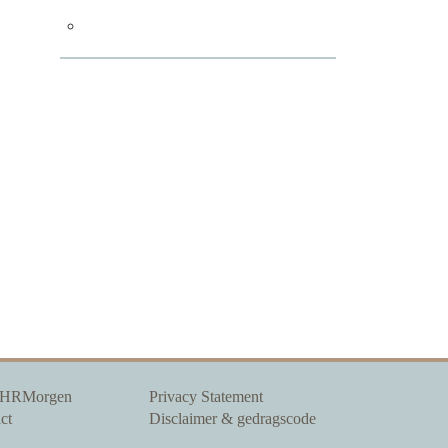
 HRMorgen
Privacy Statement
ct
Disclaimer & gedragscode