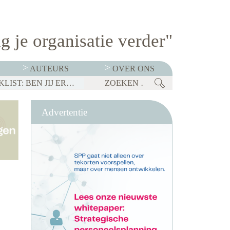
g je organisatie verder"
AUTEURS
OVER ONS
BEDRIJVEN MOETEN OP 1 JANUARI 2027 TRANSPARANT ZIJN OVER SALARISSEN. CHECKLIST: BEN JIJ ER KLAAR VOOR?
Advertentie