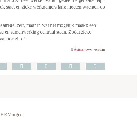
 in silo’s, meer werken vanuit gedeeld eigenaarschap.
druk staat en zieke werknemers lang moeten wachten op
aatregel zelf, maar in wat het mogelijk maakt: een
ise en samenwerking centraal staan. Zodat zieke
an toe zijn.”
Acture
,
uwv
,
verzuim
ie HRMorgen