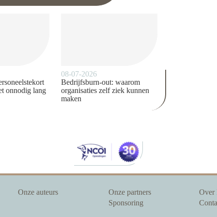
08-07-2026
ersoneelstekort
Bedrijfsburn-out: waarom
t onnodig lang
organisaties zelf ziek kunnen
maken
Onze auteurs
Onze partners
Over
Sponsoring
Conta