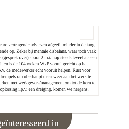
 rare vertragende adviezen afgeeft, minder in de tang
oende op. Zeker bij mentale disbalans, waar toch vaak
e (gesprek over) spoor 2 m.i. nog steeds teveel als een
iedt en is de 104 weken WvP vooral gericht op het
i.p.v. de medewerker echt vooruit helpen. Rust voor
en drempels om uberhaupt maar weer aan het werk te
werken met werkgevers/management om tot de kern te
oplossing i.p.v. een dreiging, komen we nergens.
eïnteresseerd in