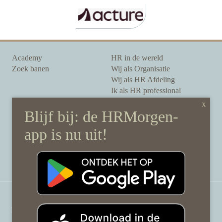
Academy
HR in de wereld
Zoek banen
Wij als Organisatie
Wij als HR Afdeling
Ik als HR professional
Onze auteurs
Onze partners
Sponsoring
Over HRMorgen
Privacy Statement
Contact
Disclaimer & gedragscode
©
HRMorgen.nl
2026