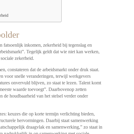
rheid
older
 fatsoenlijk inkomen, zekerheid bij tegenslag en
beidsmarkt”. Tegelijk geldt dat wie niet kan werken,
sociale zekerheid.
en, constateren dat de arbeidsmarkt onder druk staat.
 voor snelle veranderingen, terwijl werkgevers
ures onvervuld blijven, zo staat te lezen. Talent komt
e meeste waarde toevoegt”. Daarbovenop zetten
en de houdbaarheid van het stelsel verder onder
es: keuzes die op korte termijn verlichting bieden,
tructurele hervormingen. Daarbij staat samenwerking
atschappelijk draagvlak en samenwerking,” zo staat in
om nadrukkelijk in op samenwerking met sociale