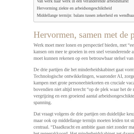
Van werk naar werk in een veranderende arbeidsmarkt
Hervorming ziekte en arbeidsongeschiktheid
Middellange termijn: balans tussen zekerheid en wendbaa
Hervormen, samen met de p
Werk moet meer lonen en perspectief bieden, met “een
kansen om mee te groeien in een snel veranderende ar
moet kunnen rekenen op een betrouwbaar stelsel van 
De drie partijen die het minderheidskabinet gaat vorm
Technologische ontwikkelingen, waaronder AI, zorgen
kampen met grote personeelstekorten en cruciale vacat
bovendien niet altijd terecht “op de plek waar het d
vergrijzing en een groeiend aantal arbeidsongeschikt
spanning.
Dat vraagt volgens de drie partijen om duidelijke keuz
maar ook op middellange termijn moeten leiden tot s
centraal. “Daadkracht en ambitie gaan niet zonder ma
het regeerakkoord. Het minderheidskabinet zet daar