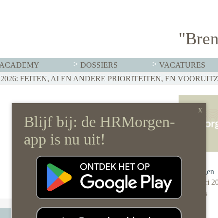
"Bren
ACADEMY
DOSSIERS
VACATURES
IT MOET HR NU AL REGELEN
026: FEITEN, AI EN ANDERE PRIORITEITEN, EN VOORUITZ
RVISTENBELEID HOEF JE JE ORGANISATIE NIET OP Z’N K
Redactie
HRMorgen
30 januari 2
0 reacties