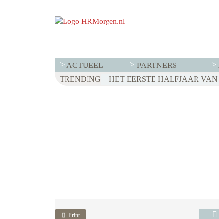
ACTUEEL
PARTNERS
TRENDING
WET LOONTRANSPARANTIE: D
HET EERSTE HALFJAAR VAN 2
VOOR EEN SUCCESVOL RESE
Print