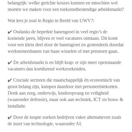
belangrijk: welke gerichte keuzes kunnen en misschien wel
moeten we maken voor een toekomstbestendige arbeidsmarkt?
Wat lees je zoal in Regio in Beeld van
UWV
?:
✔️ Ondanks de beperkte banengroei in veel regio’s de
komende jaren, blijven er veel vacatures ontstaan. Dit komt
voor een klein deel door de banengroei en grotendeels doordat
werknemersbanen van baan wisselen of met pensioen gaan.
✔️ De arbeidsmarkt is en blijft krap: er zijn meer openstaande
vacatures dan kortdurend werkzoekenden.
✔️ Cruciale sectoren die maatschappelijk én economisch van
groot belang zijn, kampen daardoor met personeelstekorten.
Denk aan
zorg
, onderwijs, kinderopvang en veiligheid
(waaronder
defensie
), maar ook aan
techniek
, ICT en bouw &
installatie.
✔️ Door de krapte zoeken bedrijven vaker alternatieven zoals
de inzet van technologie, waaronder
AI
.