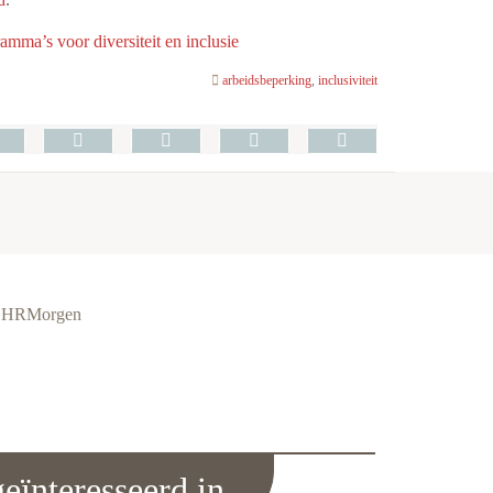
ma’s voor diversiteit en inclusie
arbeidsbeperking
,
inclusiviteit
ie HRMorgen
eïnteresseerd in