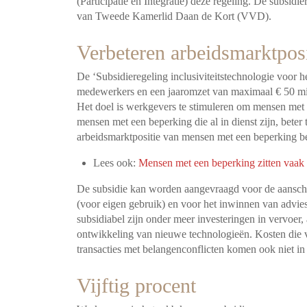
(Participatie en Integratie) deze regeling. De subsidi
van Tweede Kamerlid Daan de Kort (VVD).
Verbeteren arbeidsmarktposi
De ‘Subsidieregeling inclusiviteitstechnologie voor 
medewerkers en een jaaromzet van maximaal € 50 mil
Het doel is werkgevers te stimuleren om mensen met 
mensen met een beperking die al in dienst zijn, beter
arbeidsmarktpositie van mensen met een beperking be
Lees ook:
Mensen met een beperking zitten vaak 
De subsidie kan worden aangevraagd voor de aanscha
(voor eigen gebruik) en voor het inwinnen van advies
subsidiabel zijn onder meer investeringen in vervoer
ontwikkeling van nieuwe technologieën. Kosten die v
transacties met belangenconflicten komen ook niet i
Vijftig procent