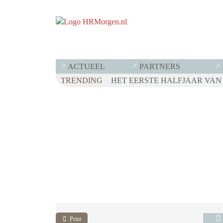
ACTUEEL
PARTNERS
TRENDING
WET LOONTRANSPARANTIE: DI
HET EERSTE HALFJAAR VAN 2
VOOR EEN SUCCESVOL RESE
Print