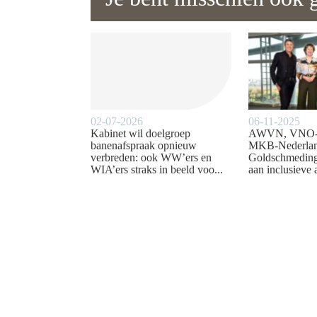
02-07-2026
06-11-2025
Kabinet wil doelgroep
AWVN, VNO
banenafspraak opnieuw
MKB-Nederlan
verbreden: ook WW’ers en
Goldschmeding
WIA’ers straks in beeld voo...
aan inclusieve 