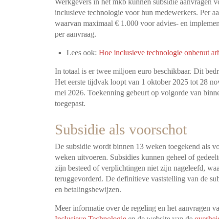
Werkgevers in het mkb kunnen subsidie aanvragen voor
inclusieve technologie voor hun medewerkers. Per 
waarvan maximaal € 1.000 voor advies- en implement
per aanvraag.
Lees ook:
Hoe inclusieve technologie onbenut arb
In totaal is er twee miljoen euro beschikbaar. Dit be
Het eerste tijdvak loopt van 1 oktober 2025 tot 28 n
mei 2026. Toekenning gebeurt op volgorde van binne
toegepast.
Subsidie als voorschot
De subsidie wordt binnen 13 weken toegekend als vo
weken uitvoeren. Subsidies kunnen geheel of gedeelte
zijn besteed of verplichtingen niet zijn nageleefd, wa
teruggevorderd. De definitieve vaststelling van de s
en betalingsbewijzen.
Meer informatie over de regeling en het aanvragen va
Inclusieve Technologie
en de website van de
overhei