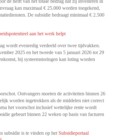
 de helft van het totale bedrag dat zij investeren in
aanvraag kan maximaal € 25.000 worden toegekend,
atiediensten. De subsidie bedraagt minimaal € 2.500
eidspotentieel aan het werk helpt
drag wordt evenredig verdeeld over twee tijdvakken.
ovember 2025 en het tweede van 5 januari 2026 tot 29
nkomst, bij systeemstoringen kan loting worden
orschot. Ontvangers moeten de activiteiten binnen 26
lijk worden ingetrokken als de middelen niet correct
arna het voorschot inclusief wettelijke rente wordt
ubsidie gebeurt binnen 22 weken op basis van facturen
n subsidie is te vinden op het
Subsidieportaal
d
.