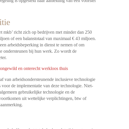
eregeling is opgesteld naar aanleiding van een voorstel
tie
het mkb’ richt zich op bedrijven met minder dan 250
joen of een balanstotaal van maximaal € 43 miljoen.
een arbeidsbeperking in dienst te nemen of om
 te ondersteunen bij hun werk. Zo wordt de
ter.
ongewild en onterecht werkloos thuis
f van arbeidsondersteunende inclusieve technologie
 voor de implementatie van deze technologie. Niet-
, algemeen gebruikelijke technologie en de
oortkomen uit wettelijke verplichtingen, btw of
n aanmerking.