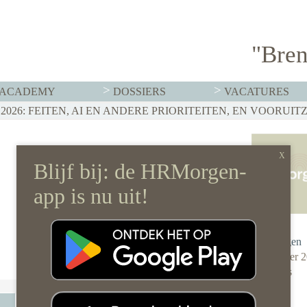
"Bren
ACADEMY
DOSSIERS
VACATURES
T MOET HR NU AL REGELEN
026: FEITEN, AI EN ANDERE PRIORITEITEN, EN VOORUIT
RVISTENBELEID HOEF JE JE ORGANISATIE NIET OP Z’N 
Redactie
HRMorgen
15 oktober 
0 reacties