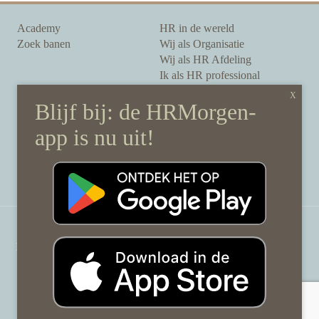
Academy
HR in de wereld
Zoek banen
Wij als Organisatie
Wij als HR Afdeling
Ik als HR professional
Onze auteurs
Onze partners
Sponsoring
Over HRMorgen
Privacy Statement
Contact
Disclaimer & gedragscode
©
HRMorgen.nl
2026