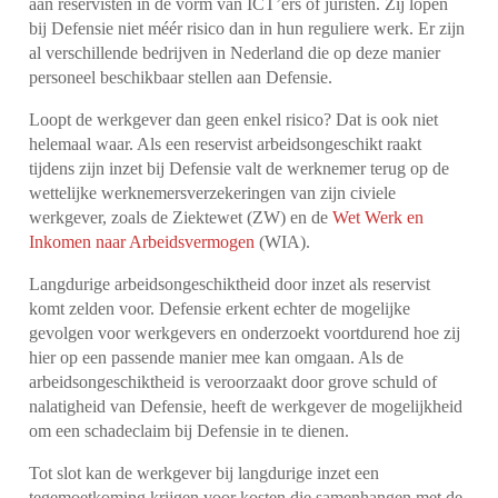
aan reservisten in de vorm van ICT’ers of juristen. Zij lopen
bij Defensie niet méér risico dan in hun reguliere werk. Er zijn
al verschillende bedrijven in Nederland die op deze manier
personeel beschikbaar stellen aan Defensie.
Loopt de werkgever dan geen enkel risico? Dat is ook niet
helemaal waar. Als een reservist arbeidsongeschikt raakt
tijdens zijn inzet bij Defensie valt de werknemer terug op de
wettelijke werknemersverzekeringen van zijn civiele
werkgever, zoals de Ziektewet (ZW) en de
Wet Werk en
Inkomen naar Arbeidsvermogen
(WIA).
Langdurige arbeidsongeschiktheid door inzet als reservist
komt zelden voor. Defensie erkent echter de mogelijke
gevolgen voor werkgevers en onderzoekt voortdurend hoe zij
hier op een passende manier mee kan omgaan. Als de
arbeidsongeschiktheid is veroorzaakt door grove schuld of
nalatigheid van Defensie, heeft de werkgever de mogelijkheid
om een schadeclaim bij Defensie in te dienen.
Tot slot kan de werkgever bij langdurige inzet een
tegemoetkoming krijgen voor kosten die samenhangen met de